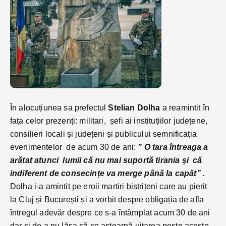
În alocuțiunea sa prefectul
Stelian Dolha
a reamintit în
fața celor prezenți: militari, șefi ai instituțiilor județene,
consilieri locali și județeni și publicului semnificația
evenimentelor de acum 30 de ani:
” O tara întreaga a
arătat atunci lumii că nu mai suportă tirania și că
indiferent de consecințe va merge până la capăt” .
Dolha i-a amintit pe eroii martiri bistrițeni care au pierit
la Cluj și București și a vorbit despre obligația de afla
întregul adevăr despre ce s-a întâmplat acum 30 de ani
dar și de a nu lăsa să se aștearnă uitarea peste aceste