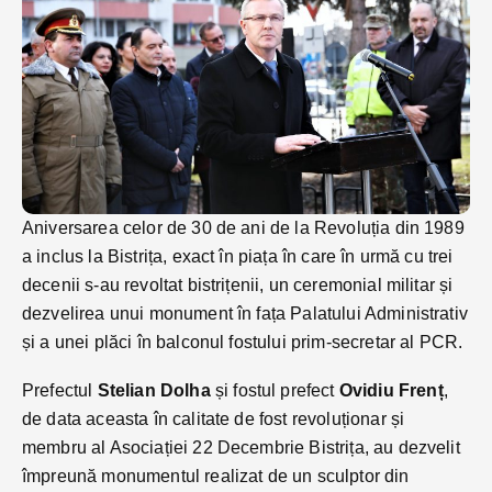
Aniversarea celor de 30 de ani de la Revoluția din 1989
a inclus la Bistrița, exact în piața în care în urmă cu trei
decenii s-au revoltat bistrițenii, un ceremonial militar și
dezvelirea unui monument în fața Palatului Administrativ
și a unei plăci în balconul fostului prim-secretar al PCR.
Prefectul
Stelian Dolha
și fostul prefect
Ovidiu Frenț
,
de data aceasta în calitate de fost revoluționar și
membru al Asociației 22 Decembrie Bistrița, au dezvelit
împreună monumentul realizat de un sculptor din