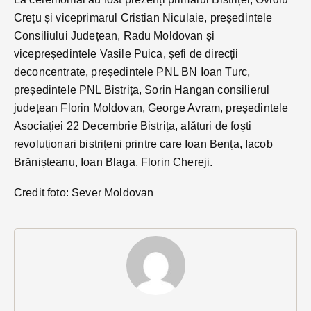
Crețu și viceprimarul Cristian Niculaie, președintele
Consiliului Județean, Radu Moldovan și
vicepreședintele Vasile Puica, șefi de direcții
deconcentrate, președintele PNL BN Ioan Turc,
președintele PNL Bistrița, Sorin Hangan consilierul
județean Florin Moldovan, George Avram, președintele
Asociației 22 Decembrie Bistrița, alături de foști
revoluționari bistrițeni printre care Ioan Bența, Iacob
Brănișteanu, Ioan Blaga, Florin Chereji.
Credit foto: Sever Moldovan