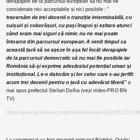
derapajele de la parcursul european să nu mai fie
considerate nici acceptabile și nici posibile : ”
traversăm de trei decenii o tranziție interminabilă, cu
suișuri și coborâșuri, cu pași înapoi și ezitare atunci
când eram mai siguri că nimic nu ne mai poate
întoarce din parcursul european. A venit timpul ca
această țară să se așeze în așa fel încât derapajele
de la parcursul democratic să nu mai fie posibile iar
România să-și exprime adevăratul potențial uman și
instituțional. Le-o datorăm și lor celor care s-au jertfit
acum trei decenii pentru o țară cu adevărat liberă”
a
mai spus prefectul Stelian Dolha (vezi video-PRO BN
TV)
https://www.facebook.com/probntv/videos/44223952311939
La ceremonial au fost prezenți primarul Bistriței, Ovidiu