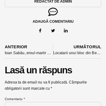
REDACTAT DE ADMIN
ADAUGĂ COMENTARIU
ANTERIOR
URMĂTORUL
Ioan Sabău, eroul-martir din Brăteni comemorat la 30 de ani de la Revoluție de câteva oficialități și o mână de oameni. Ce regrete au rudele
Locatarii unui bloc din Beclean evacuați duminică din pricina unui incendiu de la un magazin
Lasă un răspuns
Adresa ta de email nu va fi publicată.
Câmpurile
obligatorii sunt marcate cu
*
Comentariu
*