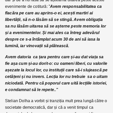
evenimente de cotitură: ”
Avem responsabilitatea ca
flacăra pe care au aprins-o ei, acești martiri ai
libertății, să n-o lăsăm să se stingă. Avem obligația
sa nu lăsăm uitarea să se așterne peste memoria lor
și a evenimentelor. Și mai ales ca întreg adevărul
despre ce s-a întâmplat acum 30 de ani să iasa la
lumină, iar vinovații să plătească.
Avem datoria ca țara pentru care și-au dat viața sa
fie așa cum și-au dorit-o: cu oameni liberi, cu valorile
așezate la locul lor, cu instituții care să-i slujească pe
cetățeni și nu invers. Lecția lor nu trebuie sa o uitam
niciodată. Pentru că poporul care uită lecțiile istoriei,
e condamnat să le repete..”
Stelian Dolha a vorbit și tranziția mult prea lungă către o
societate democratică, dar și că a venit timpul ca