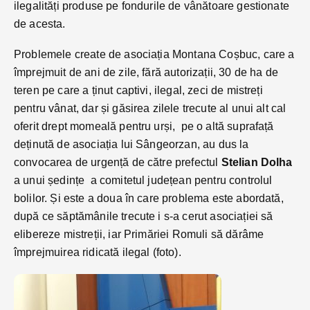
ilegalități produse pe fondurile de vânătoare gestionate
de acesta.
Problemele create de asociația Montana Coșbuc, care a
împrejmuit de ani de zile, fără autorizații, 30 de ha de
teren pe care a ținut captivi, ilegal, zeci de mistreți
pentru vânat, dar și găsirea zilele trecute al unui alt cal
oferit drept momeală pentru urși, pe o altă suprafață
deținută de asociația lui Sângeorzan, au dus la
convocarea de urgență de către prefectul
Stelian Dolha
a unui ședințe a comitetul județean pentru controlul
bolilor. Și este a doua în care problema este abordată,
după ce săptămânile trecute i s-a cerut asociației să
elibereze mistreții, iar Primăriei Romuli să dărâme
împrejmuirea ridicată ilegal (foto).