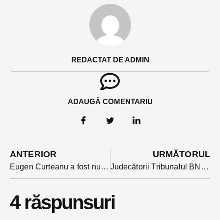
REDACTAT DE ADMIN
ADAUGĂ COMENTARIU
ANTERIOR
URMĂTORUL
Eugen Curteanu a fost numit marți seara subprefect de Bistrița-Năsăud
Judecătorii Tribunalul BN au decis astăzi să continue cu suspendarea activității
4 răspunsuri