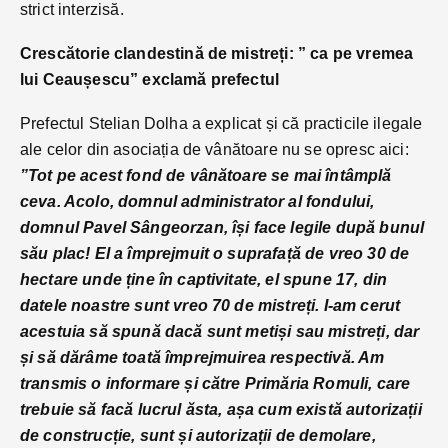
strict interzisă.
Crescătorie clandestină de mistreți: ” ca pe vremea
lui Ceaușescu” exclamă prefectul
Prefectul Stelian Dolha a explicat și că practicile ilegale
ale celor din asociația de vânătoare nu se opresc aici:
”Tot pe acest fond de vânătoare se mai întâmplă
ceva. Acolo, domnul administrator al fondului,
domnul Pavel Sângeorzan, își face legile după bunul
său plac! El a împrejmuit o suprafață de vreo 30 de
hectare unde ține în captivitate, el spune 17, din
datele noastre sunt vreo 70 de mistreți. I-am cerut
acestuia să spună dacă sunt metiși sau mistreți, dar
și să dărâme toată împrejmuirea respectivă. Am
transmis o informare și către Primăria Romuli, care
trebuie să facă lucrul ăsta, așa cum există autorizații
de construcție, sunt și autorizații de demolare,