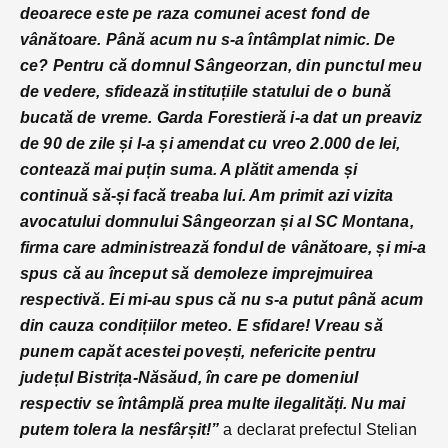
deoarece este pe raza comunei acest fond de
vânătoare. Până acum nu s-a întâmplat nimic. De
ce? Pentru că domnul Sângeorzan, din punctul meu
de vedere, sfidează instituțiile statului de o bună
bucată de vreme. Garda Forestieră i-a dat un preaviz
de 90 de zile și l-a și amendat cu vreo 2.000 de lei,
contează mai puțin suma. A plătit amenda și
continuă să-și facă treaba lui. Am primit azi vizita
avocatului domnului Sângeorzan și al SC Montana,
firma care administrează fondul de vânătoare, și mi-a
spus că au început să demoleze imprejmuirea
respectivă. Ei mi-au spus că nu s-a putut până acum
din cauza condițiilor meteo. E sfidare! Vreau să
punem capăt acestei povești, nefericite pentru
județul Bistrița-Năsăud, în care pe domeniul
respectiv se î
ntâmplă prea multe ilegalități. Nu mai
putem tolera la nesfârșit!”
a declarat prefectul Stelian