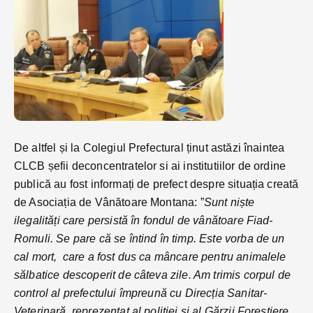
De altfel și la Colegiul Prefectural ținut astăzi înaintea
CLCB șefii deconcentratelor si ai institutiilor de ordine
publică au fost informați de prefect despre situația creată
de Asociația de Vânătoare Montana: ”
Sunt niște
ilegalități care persistă în fondul de vânătoare Fiad-
Romuli. Se pare că se întind în timp. Este vorba de un
cal mort, care a fost dus ca mâncare pentru animalele
sălbatice descoperit de câteva zile. Am trimis corpul de
control al prefectului împreună cu Direcția Sanitar-
Veterinară, reprezentat al poliției și al Gărzii Forestiere