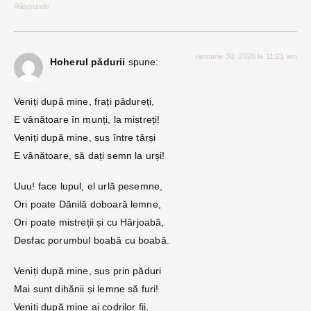
Răspunde
ianuarie 30, 2020 la 11:21 am
Hoherul pădurii
spune:
Veniți după mine, frați pădureți,
E vânătoare în munți, la mistreți!
Veniți după mine, sus între târși
E vânătoare, să dați semn la urși!
Uuu! face lupul, el urlă pesemne,
Ori poate Dănilă doboară lemne,
Ori poate mistreții și cu Hârjoabă,
Desfac porumbul boabă cu boabă.
Veniți după mine, sus prin păduri
Mai sunt dihănii și lemne să furi!
Veniți după mine ai codrilor fii,