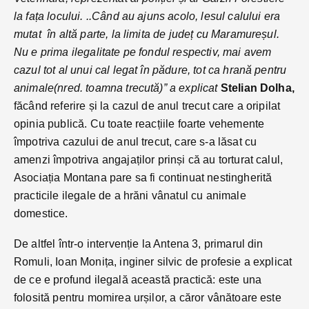
la fața locului. ..Când au ajuns acolo, lesul calului era
mutat în altă parte, la limita de județ cu Maramureșul.
Nu e prima ilegalitate pe fondul respectiv, mai avem
cazul tot al unui cal legat în pădure, tot ca hrană pentru
animale(nred. toamna trecută)” a explicat
Stelian Dolha,
făcând referire și la cazul de anul trecut care a oripilat
opinia publică. Cu toate reacțiile foarte vehemente
împotriva cazului de anul trecut, care s-a lăsat cu
amenzi împotriva angajaților prinși că au torturat calul,
Asociația Montana pare sa fi continuat nestingherită
practicile ilegale de a hrăni vânatul cu animale
domestice.
De altfel într-o intervenție la Antena 3, primarul din
Romuli, Ioan Monița, inginer silvic de profesie a explicat
de ce e profund ilegală această practică: este una
folosită pentru momirea urșilor, a căror vânătoare este