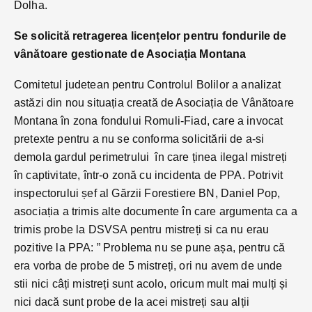
Dolha.
Se solicită retragerea licențelor pentru fondurile de
vânătoare gestionate de Asociația Montana
Comitetul judetean pentru Controlul Bolilor a analizat
astăzi din nou situația creată de Asociația de Vânătoare
Montana în zona fondului Romuli-Fiad, care a invocat
pretexte pentru a nu se conforma solicitării de a-si
demola gardul perimetrului în care ținea ilegal mistreți
în captivitate, într-o zonă cu incidenta de PPA. Potrivit
inspectorului șef al Gărzii Forestiere BN, Daniel Pop,
asociația a trimis alte documente în care argumenta ca a
trimis probe la DSVSA pentru mistreți si ca nu erau
pozitive la PPA: ” Problema nu se pune așa, pentru că
era vorba de probe de 5 mistreți, ori nu avem de unde
stii nici câți mistreți sunt acolo, oricum mult mai mulți și
nici dacă sunt probe de la acei mistreți sau alții