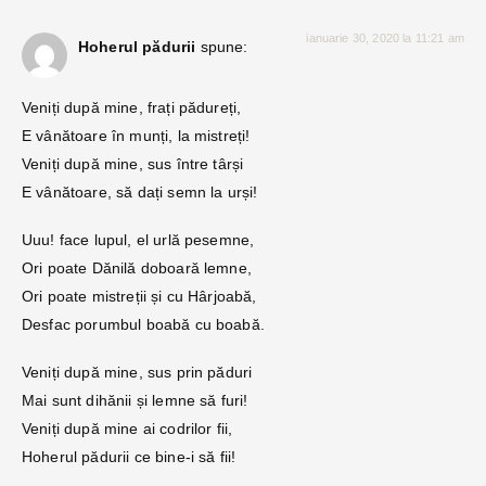
ianuarie 30, 2020 la 11:21 am
Hoherul pădurii
spune:
Veniți după mine, frați pădureți,
E vânătoare în munți, la mistreți!
Veniți după mine, sus între târși
E vânătoare, să dați semn la urși!
Uuu! face lupul, el urlă pesemne,
Ori poate Dănilă doboară lemne,
Ori poate mistreții și cu Hârjoabă,
Desfac porumbul boabă cu boabă.
Veniți după mine, sus prin păduri
Mai sunt dihănii și lemne să furi!
Veniți după mine ai codrilor fii,
Hoherul pădurii ce bine-i să fii!