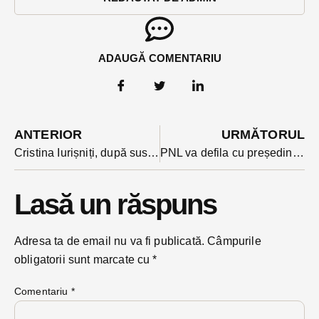
ADAUGĂ COMENTARIU
ANTERIOR
URMĂTORUL
Cristina Iurișniți, după susținerea anunțată de PNL pentru Nicușor Dan: ”e un mesaj și pentru teritoriu”
PNL va defila cu președintele județean, Ioan Turc la Primăria Bistrița. Candidatura de la CJ încă incertă
Lasă un răspuns
Adresa ta de email nu va fi publicată.
Câmpurile
obligatorii sunt marcate cu
*
Comentariu
*