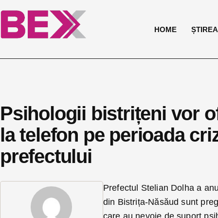
HOME
ȘTIREA 
Psihologii bistrițeni vor 
la telefon pe perioada cri
prefectului
Prefectul Stelian Dolha a an
din Bistrița-Năsăud sunt pregăt
care au nevoie de suport psih