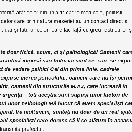
erită atât celor din linia 1: cadre medicale, polițiști,
 celor care prin natura meseriei au un contact direct și
dar și tuturor celor care fac față cu greu restricțiilor ș
ste doar fizică, acum, ci și psihologică! Oamenii car
carantină impusă sau bolnavii sunt cei care se expu
t de vedere psihic! Cei din prima linie: cadrele
e expuse mereu pericolului, oameni care nu își permi
irit, oamenii din structurile M.A.I, care lucrează în
e urgență – toți aceștia sunt supuși unor factori de
inul unor psihologi! Mă bucur că avem specialiști ca
ijinul. Vă mulțumim, sunteți nu doar de un real ajuto
alți specialiști care doresc să li se alăture în aceast
transmis prefectul.