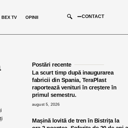
CONTACT
BEX TV
OPINII
ă
Postări recente
La scurt timp după inaugurarea
fabricii din Spania, TeraPlast
raportează venituri în creștere în
primul semestru.
august 5, 2026
i
ți
Mașină lovită de tren în Bistrița la