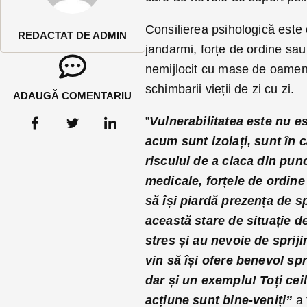
Consilierea psihologică este of
REDACTAT DE ADMIN
jandarmi, forțe de ordine sau
nemijlocit cu mase de oameni, 
schimbarii vieții de zi cu zi.
ADAUGĂ COMENTARIU
”
Vulnerabilitatea este nu e
acum sunt izolați, sunt în 
riscului de a claca din punc
medicale, forțele de ordin
să își piardă prezența de sp
această stare de situație d
stres și au nevoie de sprij
vin să își ofere benevol spr
dar și un exemplu! Toți ceil
acțiune sunt bine-veniți”
a 