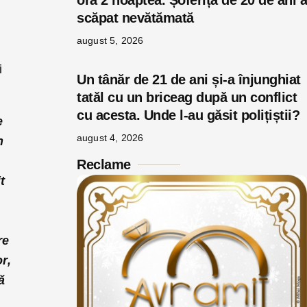
ora 2 noaptea. Șoferița de 20 de ani a
scăpat nevătămată
august 5, 2026
i
Un tânăr de 21 de ani și-a înjunghiat
tatăl cu un briceag după un conflict
cu acesta. Unde l-au găsit polițiștii?
e
august 4, 2026
n
Reclame
t
re
r,
ă