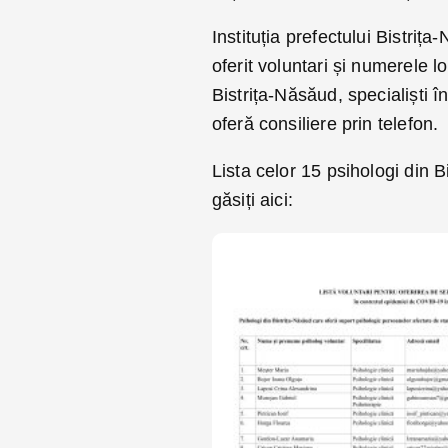
Instituția prefectului Bistriț
oferit voluntari și numerele l
Bistrița-Năsăud, specialiști în
oferă consiliere prin telefon.
Lista celor 15 psihologi din B
găsiți aici: