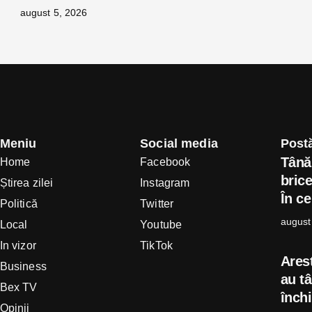
august 5, 2026
Meniu
Social media
Postă
Tânăr
Home
Facebook
brice
Știrea zilei
Instagram
În ce
Politică
Twitter
august
Local
Youtube
In vizor
TikTok
Arest
Business
au t
Bex TV
închi
Opinii