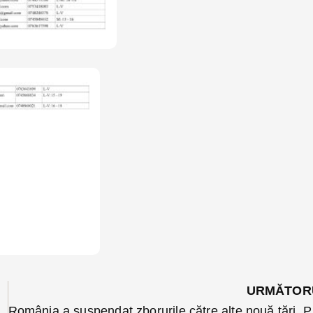
URMĂTOR
mai astăzi
România a suspendat 