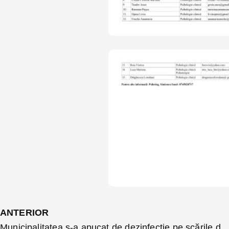
ANTERIOR
Municipalitatea s-a apucat de dezinfecție pe scările de bloc. Are target 200 de scări nu