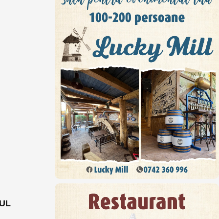
UL
zborurile către alte nouă țări. Pe listă sunt UK, Irlanda, Belgia, Elveția, Olanda, Austria, SUA, Turcia și Iran. Ce alte măsuri pentru transportatori au fost adoptate