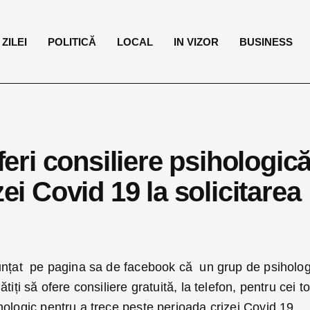
ZILEI
POLITICĂ
LOCAL
IN VIZOR
BUSINESS
oferi consiliere psihologic
zei Covid 19 la solicitarea
unțat pe pagina sa de facebook că un grup de psiholog
iți să ofere consiliere gratuită, la telefon, pentru cei to
ologic pentru a trece peste perioada crizei Covid 19.