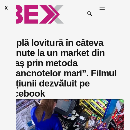
X
Triplă lovitură în câteva
minute la un market din
oraș prin metoda
”bancnotelor mari”. Filmul
acțiunii dezvăluit pe
facebook