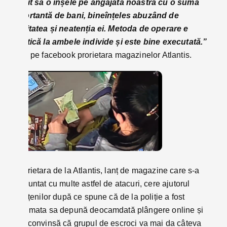
reușit să o înșele pe angajata noastră cu o sumă
importantă de bani, bineînțeles abuzând de
naivitatea și neatenția ei. Metoda de operare e
identică la ambele indi
vide și este bine executată.”
s
crie pe facebook prorietara magazinelor Atlantis.
Proprietara de la Atlantis, lanț de magazine care s-a
confruntat cu multe astfel de atacuri, cere ajutorul
bistrițenilor după ce spune că de la poliție a fost
îndrumata sa depună deocamdată plângere online și
este convinsă că grupul de escroci va mai da câteva