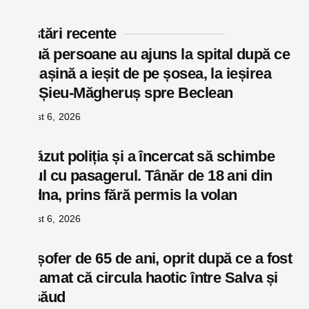
Postări recente
Două persoane au ajuns la spital după ce
o mașină a ieșit de pe șosea, la ieșirea
din Șieu-Măgheruș spre Beclean
august 6, 2026
A văzut poliția și a încercat să schimbe
locul cu pasagerul. Tânăr de 18 ani din
Rodna, prins fără permis la volan
august 6, 2026
Un șofer de 65 de ani, oprit după ce a fost
reclamat că circula haotic între Salva și
Năsăud