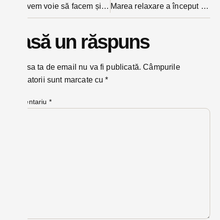
Ce avem voie să facem și ce nu în starea de alertă: circulăm în afara localităților doar cu motiv și declarație, terasele rămân închise, parcurile se deschid, nu și locurile de joacă (TEXT INTEGRAL hotărâre)
Marea relaxare a început cu stângul pentru un ieșean: a provocat un accident de circulație pe Valea Bârgăului
Lasă un răspuns
Adresa ta de email nu va fi publicată.
Câmpurile
obligatorii sunt marcate cu
*
Comentariu
*