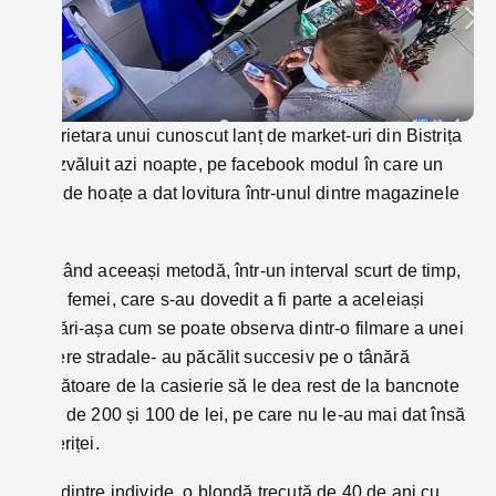
Proprietara unui cunoscut lanț de market-uri din Bistrița
a dezvăluit azi noapte, pe facebook modul în care un
grup de hoațe a dat lovitura într-unul dintre magazinele
sale.
Aplicând aceeași metodă, într-un interval scurt de timp,
două femei, care s-au dovedit a fi parte a aceleiași
grupări-așa cum se poate observa dintr-o filmare a unei
camere stradale- au păcălit succesiv pe o tânără
vânzătoare de la casierie să le dea rest de la bancnote
mari, de 200 și 100 de lei, pe care nu le-au mai dat însă
casieriței.
Una dintre individe, o blondă trecută de 40 de ani cu