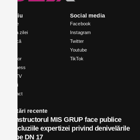
Meniu
Social media
Home
Facebook
Știrea zilei
Instagram
Politică
Twitter
Local
Youtube
In vizor
TikTok
Business
Bex TV
Opinii
Contact
Postări recente
Constructorul MIS GRUP face publice
concluziile expertizei privind denivelările
de pe DN 17