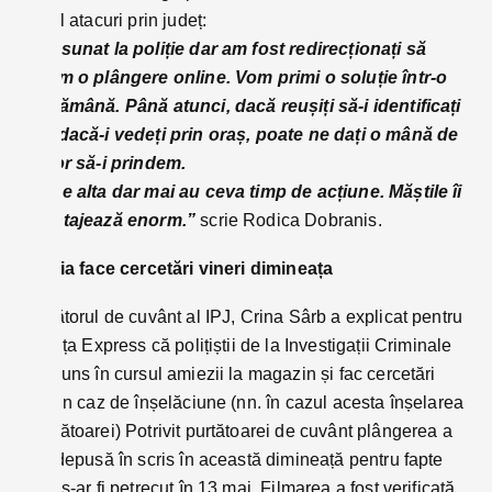
astfel atacuri prin județ:
”
Am sunat la poliție dar am fost redirecționați să
facem o plângere online. Vom primi o soluție într-o
săptămână. Până atunci, dacă reușiți să-i identificați
sau dacă-i vedeți prin oraș, poate ne dați o mână de
ajutor să-i prindem.
Nu de alta dar mai au ceva timp de acțiune. Măștile îi
avantajează enorm.”
scrie Rodica Dobranis.
Poliția face cercetări vineri dimineața
Purtătorul de cuvânt al IPJ, Crina Sârb a explicat pentru
Bistrița Express că polițiștii de la Investigații Criminale
au ajuns în cursul amiezii la magazin și fac cercetări
într-un caz de înșelăciune (nn. în cazul acesta înșelarea
vânzătoarei) Potrivit purtătoarei de cuvânt plângerea a
fost depusă în scris în această dimineață pentru fapte
care s-ar fi petrecut în 13 mai. Filmarea a fost verificată