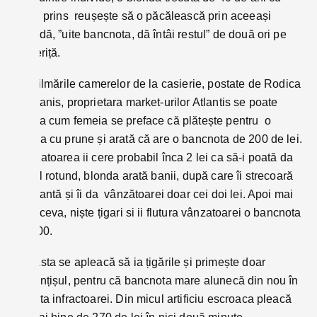
părul prins reușește să o păcălească prin aceeași
metodă, ”uite bancnota, dă întâi restul” de două ori pe
casieriță.
Din filmările camerelor de la casierie, postate de Rodica
Dobranis, proprietara market-urilor Atlantis se poate
vedea cum femeia se preface că plătește pentru o
punga cu prune și arată că are o bancnota de 200 de lei.
Vânzatoarea ii cere probabil înca 2 lei ca să-i poată da
restul rotund, blonda arată banii, după care îi strecoară
în geantă și îi da vânzătoarei doar cei doi lei. Apoi mai
vrea ceva, niște țigari si ii flutura vânzatoarei o bancnota
de 100.
Aceasta se apleacă să ia țigările și primește doar
mărunțișul, pentru că bancnota mare alunecă din nou în
geanta infractoarei. Din micul artificiu escroaca pleacă