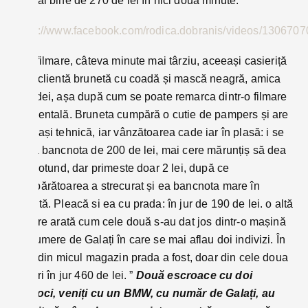
cu mai bine de 270 de lei în nici două minute.
https://www.facebook.com/rodica.dobranis/videos/130670
Altă filmare, câteva minute mai târziu, aceeași casieriță
cu o clientă brunetă cu coadă și mască neagră, amica
blondei, așa după cum se poate remarca dintr-o filmare
ambientală. Bruneta cumpără o cutie de pampers și are
aceeași tehnică, iar vânzătoarea cade iar în plasă: i se
arata bancnota de 200 de lei, mai cere mărunțiș să dea
rest rotund, dar primeste doar 2 lei, după ce
cumpărătoarea a strecurat și ea bancnota mare în
geantă. Pleacă si ea cu prada: în jur de 190 de lei. o altă
filmare arată cum cele două s-au dat jos dintr-o mașină
cu numere de Galați în care se mai aflau doi indivizi. În
total din micul magazin prada a fost, doar din cele doua
filmari în jur 460 de lei. ”
Două escroace cu doi
escroci, veniți cu un BMW, cu număr de Galați, au