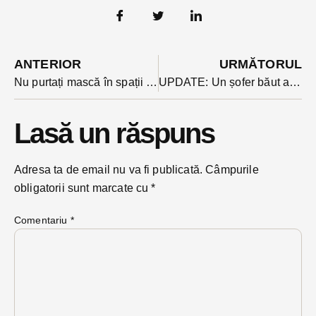
ANTERIOR
URMĂTORUL
Nu purtați mască în spații închise sau mijloace de transport în comun? Ce amendă riscați de luni
UPDATE: Un șofer băut a reușit, singur pe drum, să răstoarne autocisterna cu lapte pe care o conducea
Lasă un răspuns
Adresa ta de email nu va fi publicată.
Câmpurile
obligatorii sunt marcate cu
*
Comentariu
*