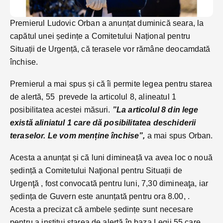
Premierul Ludovic Orban a anunțat duminică seara, la
capătul unei ședințe a Comitetului Național pentru
Situații de Urgență, că terasele vor rămâne deocamdată
închise.
Premierul a mai spus și că îi permite legea pentru starea
de alertă, 55 prevede la articolul 8, alineatul 1
posibilitatea acestei măsuri.
”La articolul 8 din lege
există aliniatul 1 care dă posibilitatea deschiderii
teraselor. Le vom menține închise”,
a mai spus Orban.
Acesta a anunțat și că luni dimineață va avea loc o nouă
ședință a Comitetului Naţional pentru Situații de
Urgenţă , fost convocată pentru luni, 7,30 dimineaţa, iar
ședința de Guvern este anunțată pentru ora 8.00, .
Acesta a precizat că ambele ședințe sunt necesare
pentru a institui starea de alertă în baza Legii 55 care