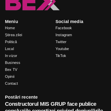
Meniu
Social media
Home
Facebook
Știrea zilei
Instagram
Politică
Twitter
Local
Youtube
In vizor
TikTok
Business
Bex TV
Opinii
Contact
Postări recente
Constructorul MIS GRUP face publice
concluziile expertizei privind denivelările