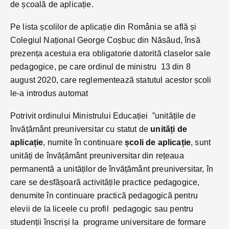
de școală de aplicație.
Pe lista școlilor de aplicație din România se află și
Colegiul Național George Coșbuc din Năsăud, însă
prezența acestuia era obligatorie datorită claselor sale
pedagogice, pe care ordinul de ministru 13 din 8
august 2020, care reglementează statutul acestor școli
le-a introdus automat
Potrivit ordinului Ministrului Educației ”unitățile de
învățământ preuniversitar cu statut de
unități de
aplicație
, numite în continuare
școli de aplicație
, sunt
unități de învățământ preuniversitar din rețeaua
permanentă a unităților de învățământ preuniversitar, în
care se desfășoară activitățile practice pedagogice,
denumite în continuare practică pedagogică pentru
elevii de la liceele cu profil pedagogic sau pentru
studenții înscriși la programe universitare de formare