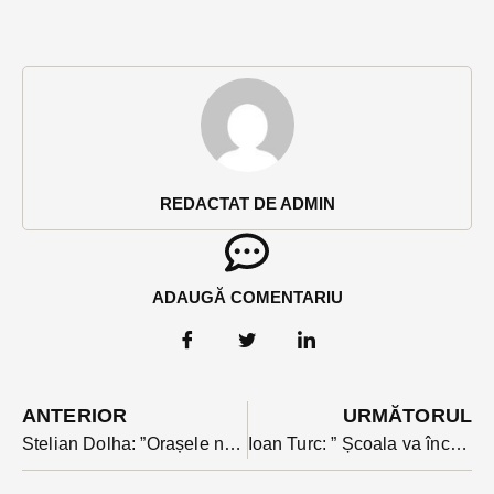
REDACTAT DE ADMIN
ADAUGĂ COMENTARIU
ANTERIOR
URMĂTORUL
Stelian Dolha: ”Orașele noastre au nevoie de strategii economice care să le pună în valoare atuurile. Ce spune de dezvoltarea Năsăudului
Ioan Turc: ” Școala va începe cu microbuz școlar și pentru locuitorii din Târpiu”.Ce intenționează să facă liderul liberal(PE)