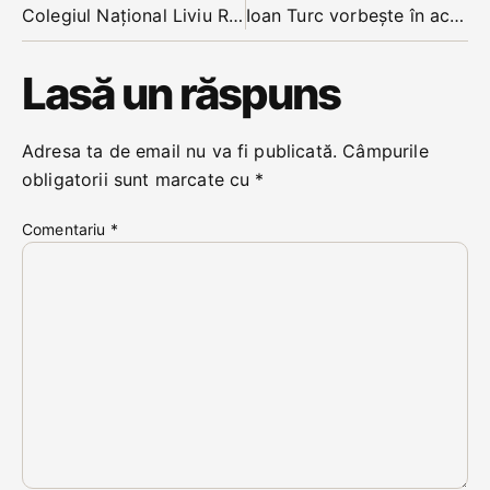
Colegiul Național Liviu Rebreanu va fi scoală de aplicație pentru studenții care vor să profeseze în învățământ. Au fost selectate 114 licee din țară
Ioan Turc vorbește în această seară la BEX TV despre sondaje si ce se poate face în cele 3 luni din 2020
Lasă un răspuns
Adresa ta de email nu va fi publicată.
Câmpurile
obligatorii sunt marcate cu
*
Comentariu
*