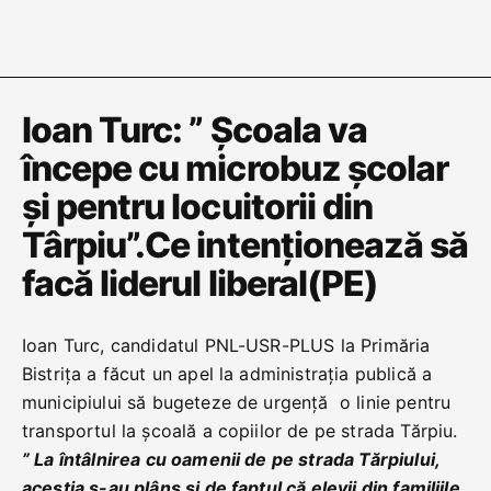
Ioan Turc: ” Școala va
începe cu microbuz școlar
și pentru locuitorii din
Târpiu”.Ce intenționează să
facă liderul liberal(PE)
Ioan Turc, candidatul PNL-USR-PLUS la Primăria
Bistrița a făcut un apel la administrația publică a
municipiului să bugeteze de urgență o linie pentru
transportul la școală a copiilor de pe strada Tărpiu.
” La întâlnirea cu oamenii de pe strada Tărpiului,
aceștia s-au plâns și de faptul că elevii din familiile