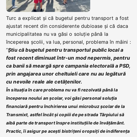
Turc a explicat și că bugetul pentru transport a fost
ajustat recent din considerente dubioase și că daca
municipalitatea nu va găsi o soluție până la
începerea școlii, va lua, personal, problema în mâini :
”
Știu că bugetul pentru transportul public local a
fost recent diminuat într-un mod nepermis, pentru
ca banii să meargă spre campania electorală a PSD,
prin angajarea unor cheltuieli care nu au legătură
cu nevoile reale ale cetățenilor.
În situația în care problema nu va fi rezolvată până la
începerea noului an școlar, voi găsi personal soluția
financiară pentru închirierea unui microbuz școlar de la
Transmixt, astfel încât și copiii de pe strada Tărpiului să
aibă parte de transport înspre instituțiile de învățământ.
Practic, îi asigur pe acești bistrițeni oropsiți de indiferența