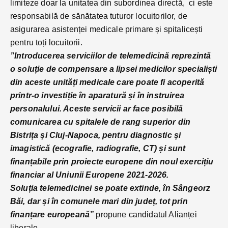
limiteze doar la unitatea din subordinea directă, ci este
responsabilă de sănătatea tuturor locuitorilor, de
asigurarea asistenței medicale primare și spitalicești
pentru toți locuitorii.
”Introducerea serviciilor de telemedicină reprezintă
o soluție de compensare a lipsei medicilor specialiști
din aceste unități medicale care poate fi acoperită
printr-o investiție în aparatură și în instruirea
personalului. Aceste servicii ar face posibilă
comunicarea cu spitalele de rang superior din
Bistrița și Cluj-Napoca, pentru diagnostic și
imagistică (ecografie, radiografie, CT) și sunt
finanțabile prin proiecte europene din noul exercițiu
financiar al Uniunii Europene 2021-2026.
Soluția telemedicinei se poate extinde, în Sângeorz
Băi, dar și în comunele mari din județ, tot prin
finanțare europeană”
propune candidatul Alianței
liberale.