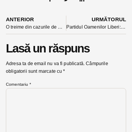
ANTERIOR
URMĂTORUL
O treime din cazurile de Covid 19 din județ s-au înregistrat în Bistrița. Ce comune nu au avut deloc cazuri
Partidul Oamenilor Liberi: soluții de digitalizare a Bistriței-LIVE
Lasă un răspuns
Adresa ta de email nu va fi publicată.
Câmpurile
obligatorii sunt marcate cu
*
Comentariu
*