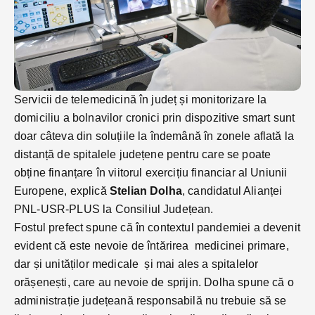
Servicii de telemedicină în județ și monitorizare la
domiciliu a bolnavilor cronici prin dispozitive smart sunt
doar câteva din soluțiile la îndemână în zonele aflată la
distanță de spitalele județene pentru care se poate
obține finanțare în viitorul exercițiu financiar al Uniunii
Europene, explică
Stelian Dolha
, candidatul Alianței
PNL-USR-PLUS la Consiliul Județean.
Fostul prefect spune că în contextul pandemiei a devenit
evident că este nevoie de întărirea medicinei primare,
dar și unităților medicale și mai ales a spitalelor
orășenești, care au nevoie de sprijin. Dolha spune că o
administrație județeană responsabilă nu trebuie să se