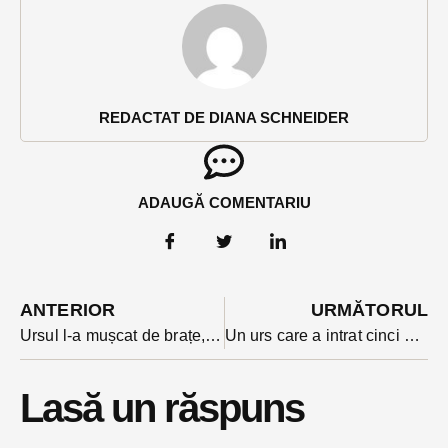
REDACTAT DE DIANA SCHNEIDER
ADAUGĂ COMENTARIU
ANTERIOR
URMĂTORUL
Ursul l-a mușcat de brațe, picior și torace. Cum se simte acum bărbatul atacat la Bichigiu
Un urs care a intrat cinci nopți consecutiv în curtea unei familii cu 5 copii din Archiud a fost împușcat. Ursul a ucis o oaie la prima apariție (VIDEO)
Lasă un răspuns