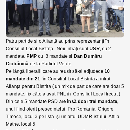
Patru partide și o Alianță au prins reprezentanți în
Consiliul Local Bistrița . Noii intrați sunt
USR
, cu 2
mandate,
PMP
cu 3 mandate si
Dan Dumitru
Ciobănică
de la Partidul Verde.
Pe lângă liberalii care au reusit să-si adjudece
10
mandate din 21
în Consiliul Local Bistrița a intrat
Alianța pentru Bistrita ( un mix de partide care are doar 5
mandate, fix căte a avut PNL în Consiliul Local trecut.)
Din cele 5 mandate PSD ar
e însă doar trei mandate,
unul fiind oferit presedintelui Pro România, Grigore
Timoce, locul 3 pe listă și un altul UDMR-istului Attila
Mathe, locul 5