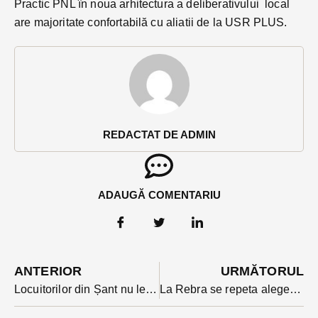
Practic PNL în noua arhitectura a deliberativului local
are majoritate confortabilă cu aliatii de la USR PLUS.
REDACTAT DE ADMIN
ADAUGĂ COMENTARIU
ANTERIOR
URMĂTORUL
Locuitorilor din Șant nu le plac dinastiile. I-au spus ”pas” fiului fostului primar propus de PSD
La Rebra se repeta alegerile pentru primar. Balotaj perfect între primarul cu 5 mandate si candidatul PNL