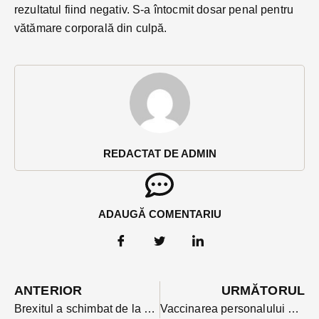
rezultatul fiind negativ. S-a întocmit dosar penal pentru
vătămare corporală din culpă.
REDACTAT DE ADMIN
ADAUGĂ COMENTARIU
ANTERIOR
URMĂTORUL
Brexitul a schimbat de la 1 ianuarie condițiile de călătorie în Marea Britanie. Ce recomandări face ambasada
Vaccinarea personalului medical din BN a reînceput în prima zi lucrătoare a anului. Pentru 3 zile au fost trimise 690 de doze