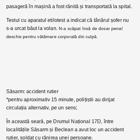
pasageră în mașină a fost rănită și transportată la spital.
Testul cu aparatul etilotest a indicat că tânărul șofer nu
s-a urcat băut la volan.
N-a scăpat însă de dosar penal
deschis pentru vătămare corporală din culpă.
Săsarm: accident rutier
*pentru aproximativ 15 minute, polițiștii au dirijat
circulația alternativ, pe un sens;
În această seară, pe Drumul Național 17D, între
localitățile Săsarm și Beclean a avut loc un accident
rutier, soldat cu rănirea unei persoane.