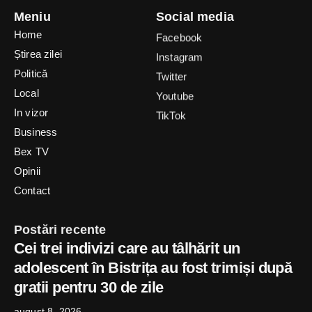
Meniu
Social media
Home
Facebook
Știrea zilei
Instagram
Politică
Twitter
Local
Youtube
In vizor
TikTok
Business
Bex TV
Opinii
Contact
Postări recente
Cei trei indivizi care au tâlhărit un
adolescent în Bistrița au fost trimiși după
gratii pentru 30 de zile
august 8, 2026