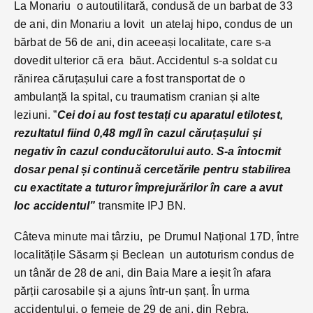
La Monariu o autoutilitară, condusă de un barbat de 33
de ani, din Monariu a lovit un atelaj hipo, condus de un
bărbat de 56 de ani, din aceeași localitate, care s-a
dovedit ulterior că era băut. Accidentul s-a soldat cu
rănirea căruțașului care a fost transportat de o
ambulanță la spital, cu traumatism cranian și alte
leziuni. ”
Cei doi au fost testați cu aparatul etilotest,
rezultatul fiind 0,48 mg/l în cazul căruțașului și
negativ în cazul conducătorului auto. S-a întocmit
dosar penal și continuă cercetările pentru stabilirea
cu exactitate a tuturor împrejurărilor în care a avut
loc accidentul”
transmite IPJ BN.
Câteva minute mai târziu, pe Drumul Național 17D, între
localitățile Săsarm și Beclean un autoturism condus de
un tânăr de 28 de ani, din Baia Mare a ieșit în afara
părții carosabile și a ajuns într-un șanț. În urma
accidentului, o femeie de 29 de ani, din Rebra,