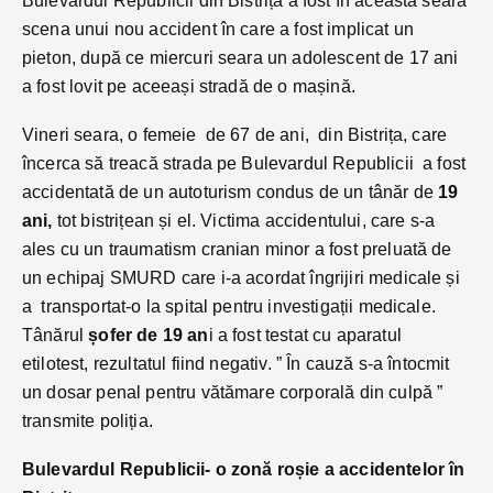
Bulevardul Republicii din Bistrița a fost în această seară
scena unui nou accident în care a fost implicat un
pieton, după ce miercuri seara un adolescent de 17 ani
a fost lovit pe aceeași stradă de o mașină.
Vineri seara, o femeie de 67 de ani, din Bistrița, care
încerca să treacă strada pe Bulevardul Republicii a fost
accidentată de un autoturism condus de un tânăr de
19
ani,
tot bistrițean și el. Victima accidentului, care s-a
ales cu un traumatism cranian minor a fost preluată de
un echipaj SMURD care i-a acordat îngrijiri medicale și
a transportat-o la spital pentru investigații medicale.
Tânărul
șofer de 19 an
i a fost testat cu aparatul
etilotest, rezultatul fiind negativ. ” În cauză s-a întocmit
un dosar penal pentru vătămare corporală din culpă ”
transmite poliția.
Bulevardul Republicii- o zonă roșie a accidentelor în