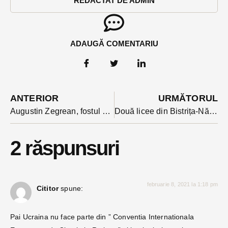
REDACTAT DE ADMIN
ADAUGĂ COMENTARIU
ANTERIOR
URMĂTORUL
Augustin Zegrean, fostul președinte al CCR la Bex TV: ”am mari îndoieli că cei care vor sa faca reforma justiției știu și ce să facă”
Două licee din Bistrița-Năsăud au devenit școli pilot pentru programul de educație media.
2 răspunsuri
februarie 8, 2021 la 1:18 pm
Cititor
spune:
Pai Ucraina nu face parte din ” Conventia Internationala