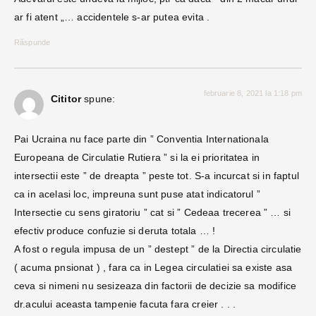
ar fi atent „… accidentele s-ar putea evita .
Răspunde
februarie 8, 2021 la 1:18 pm
Cititor
spune:
Pai Ucraina nu face parte din ” Conventia Internationala
Europeana de Circulatie Rutiera ” si la ei prioritatea in
intersectii este ” de dreapta ” peste tot. S-a incurcat si in faptul
ca in acelasi loc, impreuna sunt puse atat indicatorul ”
Intersectie cu sens giratoriu ” cat si ” Cedeaa trecerea ” … si
efectiv produce confuzie si deruta totala … !
A fost o regula impusa de un ” destept ” de la Directia circulatie
( acuma pnsionat ) , fara ca in Legea circulatiei sa existe asa
ceva si nimeni nu sesizeaza din factorii de decizie sa modifice
dr.acului aceasta tampenie facuta fara creier . . .