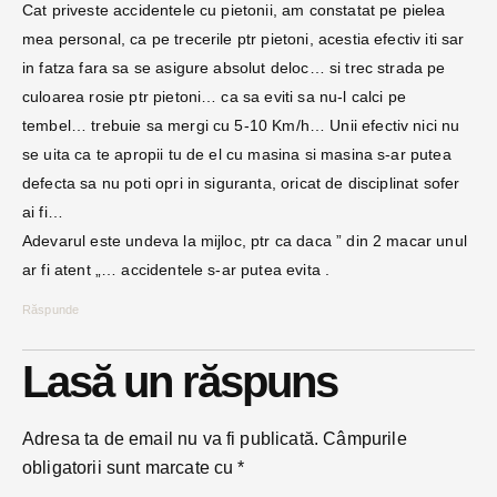
Cat priveste accidentele cu pietonii, am constatat pe pielea
mea personal, ca pe trecerile ptr pietoni, acestia efectiv iti sar
in fatza fara sa se asigure absolut deloc… si trec strada pe
culoarea rosie ptr pietoni… ca sa eviti sa nu-l calci pe
tembel… trebuie sa mergi cu 5-10 Km/h… Unii efectiv nici nu
se uita ca te apropii tu de el cu masina si masina s-ar putea
defecta sa nu poti opri in siguranta, oricat de disciplinat sofer
ai fi…
Adevarul este undeva la mijloc, ptr ca daca ” din 2 macar unul
ar fi atent „… accidentele s-ar putea evita .
Răspunde
Lasă un răspuns
Adresa ta de email nu va fi publicată.
Câmpurile
obligatorii sunt marcate cu
*