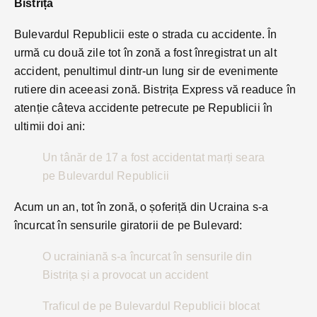
Bistrița
Bulevardul Republicii este o strada cu accidente. În
urmă cu două zile tot în zonă a fost înregistrat un alt
accident, penultimul dintr-un lung sir de evenimente
rutiere din aceeasi zonă. Bistrița Express vă readuce în
atenție câteva accidente petrecute pe Republicii în
ultimii doi ani:
Un tânăr de 17 a fost accidentat marți seara
pe Bulevardul Republicii
Acum un an, tot în zonă, o șoferiță din Ucraina s-a
încurcat în sensurile giratorii de pe Bulevard:
O ucrainiană s-a încurcat în sensurile din
Bistrița și a provocat un accident
Traficul de pe Bulevardul Republicii blocat