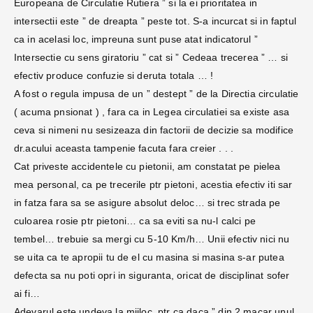
Europeana de Circulatie Rutiera ” si la ei prioritatea in
intersectii este ” de dreapta ” peste tot. S-a incurcat si in faptul
ca in acelasi loc, impreuna sunt puse atat indicatorul ”
Intersectie cu sens giratoriu ” cat si ” Cedeaa trecerea ” … si
efectiv produce confuzie si deruta totala … !
A fost o regula impusa de un ” destept ” de la Directia circulatie
( acuma pnsionat ) , fara ca in Legea circulatiei sa existe asa
ceva si nimeni nu sesizeaza din factorii de decizie sa modifice
dr.acului aceasta tampenie facuta fara creier . . .
Cat priveste accidentele cu pietonii, am constatat pe pielea
mea personal, ca pe trecerile ptr pietoni, acestia efectiv iti sar
in fatza fara sa se asigure absolut deloc… si trec strada pe
culoarea rosie ptr pietoni… ca sa eviti sa nu-l calci pe
tembel… trebuie sa mergi cu 5-10 Km/h… Unii efectiv nici nu
se uita ca te apropii tu de el cu masina si masina s-ar putea
defecta sa nu poti opri in siguranta, oricat de disciplinat sofer
ai fi…
Adevarul este undeva la mijloc, ptr ca daca ” din 2 macar unul