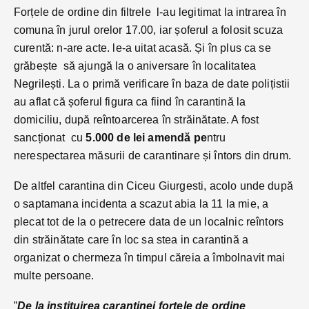
Forțele de ordine din filtrele l-au legitimat la intrarea în
comuna în jurul orelor 17.00, iar șoferul a folosit scuza
curentă: n-are acte. le-a uitat acasă. Și în plus ca se
grăbește să ajungă la o aniversare în localitatea
Negrilești. La o primă verificare în baza de date polițistii
au aflat că șoferul figura ca fiind în carantină la
domiciliu, după reîntoarcerea în străinătate. A fost
sancționat cu
5.000 de lei amendă pe
ntru
nerespectarea măsurii de carantinare și întors din drum.
De altfel carantina din Ciceu Giurgesti, acolo unde după
o saptamana incidenta a scazut abia la 11 la mie, a
plecat tot de la o petrecere data de un localnic reîntors
din străinătate care în loc sa stea in carantină a
organizat o chermeza în timpul căreia a îmbolnavit mai
multe persoane.
”
De la instituirea carantinei
forțele de ordine