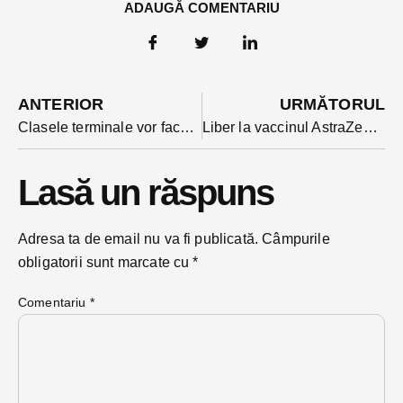
ADAUGĂ COMENTARIU
ANTERIOR
URMĂTORUL
Clasele terminale vor face școala prin rotație și în scenariul roșu, cu număr limitat de elevi
Liber la vaccinul AstraZeneca și pentru cei peste 55 de ani
Lasă un răspuns
Adresa ta de email nu va fi publicată.
Câmpurile
obligatorii sunt marcate cu
*
Comentariu
*