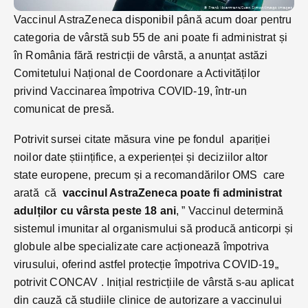
Vaccinul AstraZeneca disponibil până acum doar pentru
categoria de vârstă sub 55 de ani poate fi administrat și
în România fără restricții de vârstă, a anunțat astăzi
Comitetului Național de Coordonare a Activităților
privind Vaccinarea împotriva COVID-19, într-un
comunicat de presă.
Potrivit sursei citate măsura vine pe fondul apariției
noilor date științifice, a experienței și deciziilor altor
state europene, precum și a recomandărilor OMS care
arată că
vaccinul AstraZeneca poate fi administrat
adulților cu vârsta peste 18 ani
, ” Vaccinul determină
sistemul imunitar al organismului să producă anticorpi și
globule albe specializate care acționează împotriva
virusului, oferind astfel protecție împotriva COVID-19„
potrivit CONCAV . Inițial restricțiile de vârstă s-au aplicat
din cauză că studiile clinice de autorizare a vaccinului