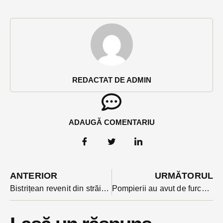
REDACTAT DE ADMIN
ADAUGĂ COMENTARIU
ANTERIOR
URMĂTORUL
Bistrițean revenit din străinătate cu decizie de carantinare s-a aventurat prin filtrul carantinei din Ciceu Giurgești. Ce a pățit
Pompierii au avut de furcă în ultimele ore cu incendii, la Ilva Mare și Romuli. Proprietarii au suferit arsuri și atacuri de panică