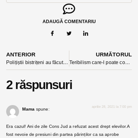
ADAUGĂ COMENTARIU
ANTERIOR
URMĂTORUL
Polițiștii bistrițeni au făcut percheziții în Cluj la un individ suspectat că a trimis droguri cu autocarul din Spania
Teribilism care-l poate costa pe un tânăr startul în viață: a fost prins de poliție și fără carnet si cu mașina neînmatriculată
2 răspunsuri
aprilie 28, 2021 la 7:00 pm
Mama
spune:
Era cazul! Ani de zile Cons Jud a refuzat acest drept elevilor.A
fost nevoie de presiuni din partea părinților ca sa aprobe