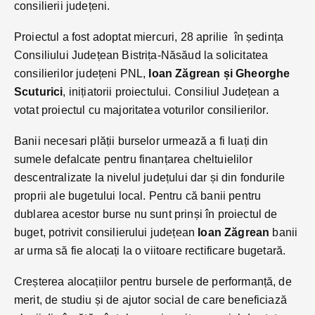
consilierii județeni.
Proiectul a fost adoptat miercuri, 28 aprilie în ședința
Consiliului Județean Bistrița-Năsăud la solicitatea
consilierilor județeni PNL,
Ioan Zăgrean și Gheorghe
Scuturici
, inițiatorii proiectului. Consiliul Județean a
votat proiectul cu majoritatea voturilor consilierilor.
Banii necesari plății burselor urmează a fi luați din
sumele defalcate pentru finanțarea cheltuielilor
descentralizate la nivelul județului dar și din fondurile
proprii ale bugetului local. Pentru că banii pentru
dublarea acestor burse nu sunt prinși în proiectul de
buget, potrivit consilierului județean
Ioan Zăgrean
banii
ar urma să fie alocați la o viitoare rectificare bugetară.
Creșterea alocațiilor pentru bursele de performanță, de
merit, de studiu și de ajutor social de care beneficiază