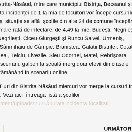
Bistrita-Năsăud, între care municipiul Bistrița, Beceanul și
ta incidenței de 1 la mia de locuitori vor începe cursuril
și situație se află școlile din alte 24 de comune începâ
are rată de infectare, de 4,49 la mie, Budești, Negrileș
egrilești, Ciceu-Giurgești și Runcu Salvei, Urmeniș,
Sânmihaiu de Câmpie, Braniștea, Galații Bistriței, Ceta
a , Telciu, Livezile. Șieu Odorhei, Matei, Rebrișoara
în scenariu galben la școală merg doar elevii din clasele
I rămânând în scenariu online.
T-uri din Bistrița-Năsăud miercuri vor merge la cursuri î
. Vezi aici întreaga listă a școlilor
tent/uploads/2021/05/rata-ncidenta-localitati-
URMĂTOR