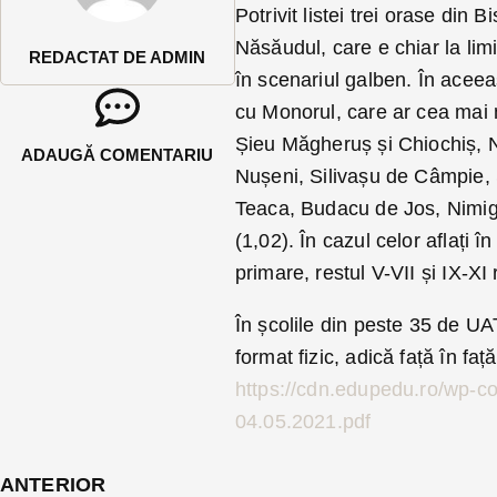
Potrivit listei trei orase din 
Năsăudul, care e chiar la limi
REDACTAT DE ADMIN
în scenariul galben. În aceea
cu Monorul, care ar cea mai m
Șieu Măgheruș și Chiochiș, N
ADAUGĂ COMENTARIU
Nușeni, Silivașu de Câmpie, 
Teaca, Budacu de Jos, Nimige
(1,02). În cazul celor aflați 
primare, restul V-VII și IX-X
În școlile din peste 35 de UA
format fizic, adică față în față
https://cdn.edupedu.ro/wp-con
04.05.2021.pdf
ANTERIOR