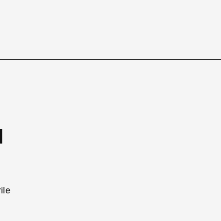
l
ile