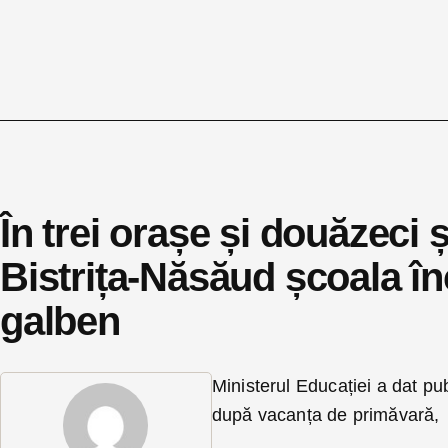
În trei orașe și douăzeci
Bistrița-Năsăud școala în
galben
Ministerul Educației a dat pub
după vacanța de primăvară, î