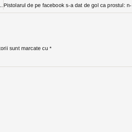
cidentului după ce a lovit un biciclist în Cepari a fost găsit
Pistolaru
torii sunt marcate cu
*