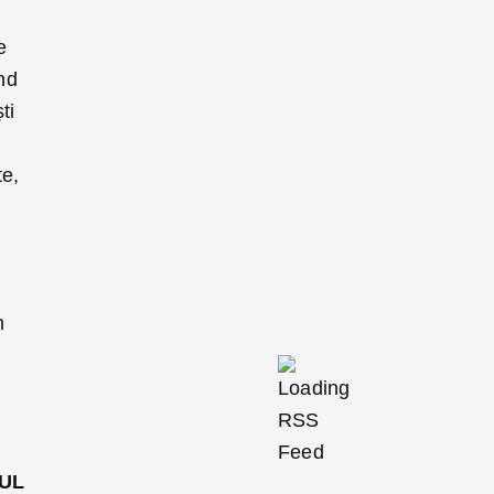
e
nd
ti
te,
n
UL