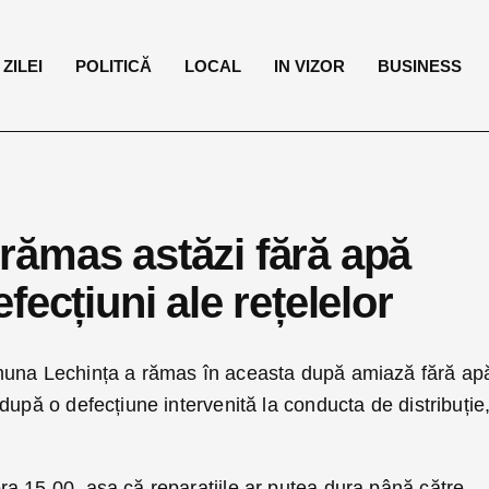
ZILEI
POLITICĂ
LOCAL
IN VIZOR
BUSINESS
u rămas astăzi fără apă
ecțiuni ale rețelelor
muna Lechința a rămas în aceasta după amiază fără ap
după o defecțiune intervenită la conducta de distribuție
a 15,00, așa că reparațiile ar putea dura până către