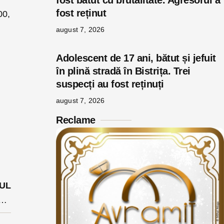
fost bătut cu brutalitate. Agresorul a
fost reținut
00,
august 7, 2026
Adolescent de 17 ani, bătut și jefuit
în plină stradă în Bistrița. Trei
suspecți au fost reținuți
august 7, 2026
Reclame
n
UL
ipanții la Congresul USR vor fi vaccinați. Cum stau cu vaccinarea anti Covid delegații din BN