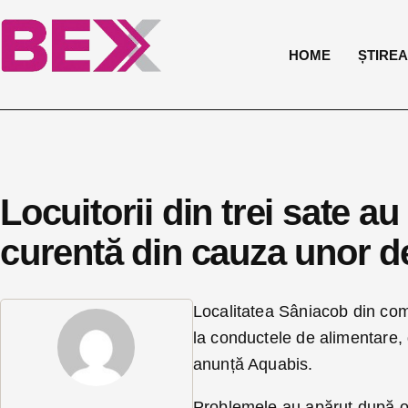
HOME
ȘTIREA 
Locuitorii din trei sate a
curentă din cauza unor def
Localitatea Sâniacob din co
la conductele de alimentare, 
anunță Aquabis.
Problemele au apărut după or