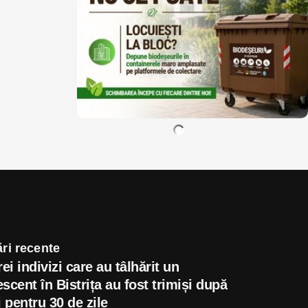
ri recente
rei indivizi care au tâlhărit un
scent în Bistrița au fost trimiși după
i pentru 30 de zile