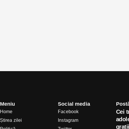
Meniu
Social media
Postă
Cei t
Home
Facebook
adole
Știrea zilei
Instagram
grati
Politică
Twitter