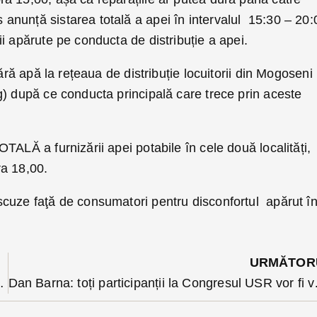
nunță sistarea totală a apei în intervalul 15:30 – 20:
 apărute pe conducta de distribuție a apei.
fără apă la rețeaua de distribuție locuitorii din Mogoseni
g) după ce conducta principală care trece prin aceste
TALĂ a furnizării apei potabile în cele două localități,
a 18,00.
cuze faţă de consumatori pentru disconfortul apărut î
URMĂTOR
lmă telefonul uitat de altul
Dan Barna: toți partic