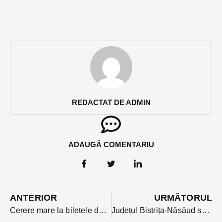
REDACTAT DE ADMIN
ADAUGĂ COMENTARIU
ANTERIOR
URMĂTORUL
Cerere mare la biletele de tratament pentru pensionari anul acesta. Cu punctaj bun și ceva noroc unii au prins si bilete in hoteluri de 4 stele la mare
Județul Bistrița-Năsăud sub cod portocaliu de vijelii. Vântul puternic a doborât acoperișuri și stâlpi de electricitate