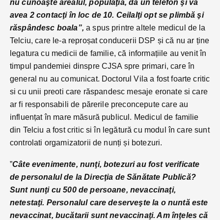
nu cunoaşte arealul, populaţia, da un telefon şi va
avea 2 contacţi în loc de 10. Ceilalţi opt se plimbă şi
răspândesc boala”,
a spus printre altele medicul de la
Telciu, care le-a reproșat conducerii DSP și că nu ar ține
legatura cu medicii de familie, că informațiile au venit în
timpul pandemiei dinspre CJSA spre primari, care în
general nu au comunicat. Doctorul Vila a fost foarte critic
si cu unii preoti care răspandesc mesaje eronate si care
ar fi responsabili de părerile preconcepute care au
influențat în mare măsură publicul. Medicul de familie
din Telciu a fost critic si în legătură cu modul în care sunt
controlati orgamizatorii de nunți și botezuri.
”
Câte evenimente, nunţi, botezuri au fost verificate
de personalul de la Direcţia de Sănătate Publică?
Sunt nunţi cu 500 de persoane, nevaccinaţi,
netestaţi. Personalul care deserveşte la o nuntă este
nevaccinat, bucătarii sunt nevaccinaţi. Am înţeles că