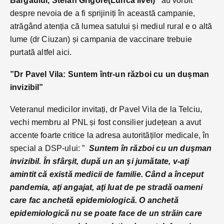
Bârgăului, Stefan Grigore(Lunca Ilvei)
au vorbit
despre nevoia de a fi sprijiniți în această campanie,
atrăgând atenția că lumea satului și mediul rural e o altă
lume (dr Ciuzan) și campania de vaccinare trebuie
purtată altfel aici.
”Dr Pavel Vila: Suntem într-un război cu un dușman
invizibil”
Veteranul medicilor invitați, dr Pavel Vila de la Telciu,
vechi membru al PNL și fost consilier județean a avut
accente foarte critice la adresa autorităților medicale, în
special a DSP-ului: ”
Suntem în război cu un duşman
invizibil. În sfârşit, după un an şi jumătate, v-aţi
amintit că există medicii de familie. Când a început
pandemia, aţi angajat, aţi luat de pe stradă oameni
care fac anchetă epidemiologică. O anchetă
epidemiologică nu se poate face de un străin care