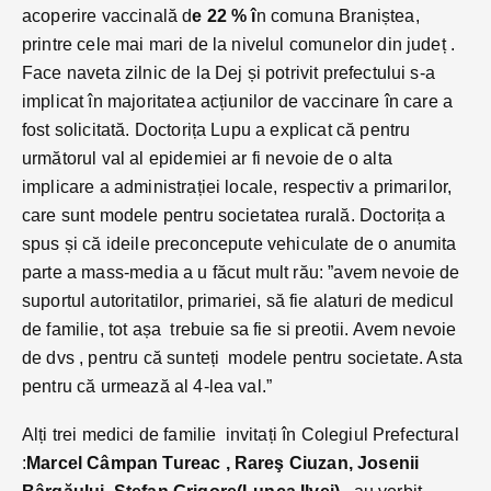
acoperire vaccinală d
e 22 % î
n comuna Braniștea,
printre cele mai mari de la nivelul comunelor din județ .
Face naveta zilnic de la Dej și potrivit prefectului s-a
implicat în majoritatea acțiunilor de vaccinare în care a
fost solicitată. Doctorița Lupu a explicat că pentru
următorul val al epidemiei ar fi nevoie de o alta
implicare a administrației locale, respectiv a primarilor,
care sunt modele pentru societatea rurală. Doctorița a
spus și că ideile preconcepute vehiculate de o anumita
parte a mass-media a u făcut mult rău: ”avem nevoie de
suportul autoritatilor, primariei, să fie alaturi de medicul
de familie, tot așa trebuie sa fie si preotii. Avem nevoie
de dvs , pentru că sunteți modele pentru societate. Asta
pentru că urmează al 4-lea val.”
Alți trei medici de familie invitați în Colegiul Prefectural
:
Marcel Câmpan Tureac , Rareş Ciuzan, Josenii