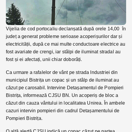
Vijelia de cod portocaliu declanșată după orele 14,00 în
județ a generat probleme serioase acoperișurilor dar și
electricității, după ce mai multe conductoare electrice au
fost avariate de crengi, iar stâlpi de iluminat stradal au
fost și ei afectați, unii chiar doborâți.
Ca urmare a rafalelor de vânt pe strada Industriei din
municipiul Bistrița un copac și un stâlp de iluminat au
căzut pe carosabil. Intervine Detașamentul de Pompieri
Bistrița, informează CJSU BN. Un acoperiș de bloc a
căzut din cauza vântului in localitatea Unirea. În ambele
cazuri intervin pompieri din cadrul Detașamentului de
Pompieri Bistrița.
O altă alertă CJSU indică un copac căzut pe partea