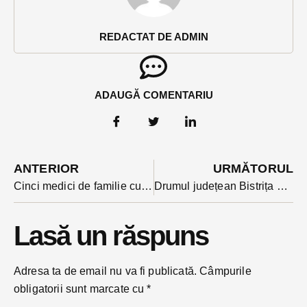
REDACTAT DE ADMIN
ADAUGĂ COMENTARIU
ANTERIOR
URMĂTORUL
Cinci medici de familie cu cele mai bune rezultate în vaccinarea antiCovid au fost felicitați astăzi de prefect: ”sunteți cea mai importantă resursă pe care o avem în această campanie
Drumul județean Bistrița Bârgăului -Colibița și un drum forestier curățate de jandarmi, după ce vremea si-a făcut de cap în zonă
Lasă un răspuns
Adresa ta de email nu va fi publicată.
Câmpurile
obligatorii sunt marcate cu
*