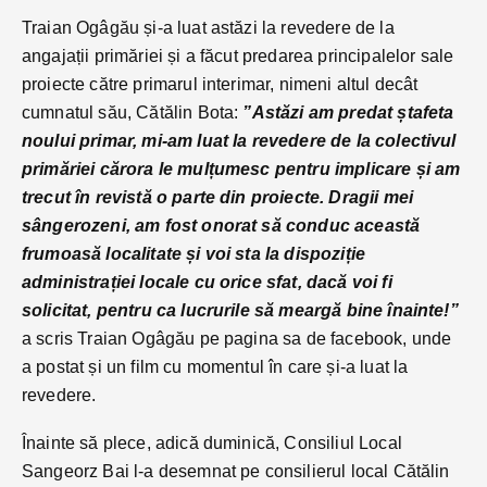
Traian Ogâgău și-a luat astăzi la revedere de la
angajații primăriei și a făcut predarea principalelor sale
proiecte către primarul interimar, nimeni altul decât
cumnatul său, Cătălin Bota:
”Astăzi am predat ștafeta
noului primar, mi-am luat la revedere de la colectivul
primăriei cărora le mulțumesc pentru implicare și am
trecut în revistă o parte din proiecte. Dragii mei
sângerozeni, am fost onorat să conduc această
frumoasă localitate și voi sta la dispoziție
administrației locale cu orice sfat, dacă voi fi
solicitat, pentru ca lucrurile să meargă bine înainte!”
a scris Traian Ogâgău pe pagina sa de facebook, unde
a postat și un film cu momentul în care și-a luat la
revedere.
Înainte să plece, adică duminică, Consiliul Local
Sangeorz Bai l-a desemnat pe consilierul local Cătălin