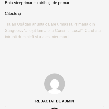
Bota viceprimar cu atribuții de primar.
Citește și:
Traian Ogâgău anunță că are urmaș la Primăria din
Sângeorz: ”a ieșit fum alb la Consiliul Local”. CL-ul s-a
întrunit duminică și a ales interimarul
REDACTAT DE ADMIN