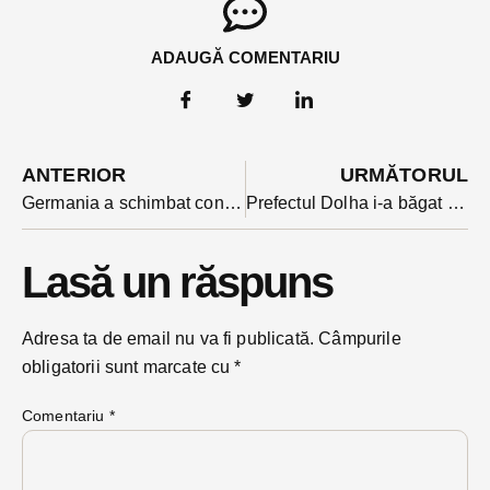
ADAUGĂ COMENTARIU
ANTERIOR
URMĂTORUL
Germania a schimbat condițiile de intrare: certificat de vaccinare, dovada bolii sau test PCR negativ pentru cei peste 12 ani
Prefectul Dolha i-a băgat în ședință pe primari ca să discute aplicarea ordonanței urșilor agresivi
Lasă un răspuns
Adresa ta de email nu va fi publicată.
Câmpurile
obligatorii sunt marcate cu
*
Comentariu
*