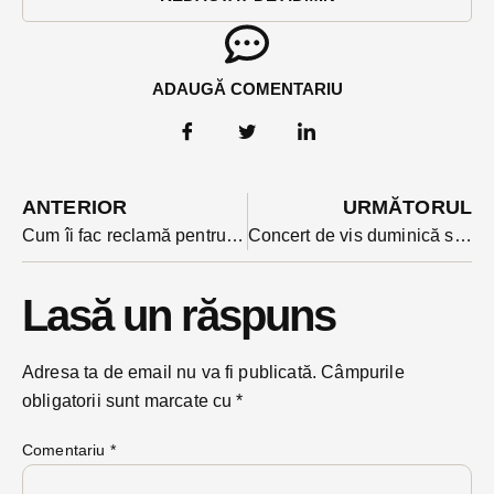
ADAUGĂ COMENTARIU
ANTERIOR
URMĂTORUL
Cum îi fac reclamă pentru adopție voluntarii unei asociații germane unei pisicuțe care a vagabondat 6 ani pe străzile Bistriței?
Concert de vis duminică seara pe Pietonal: în recital cele trei voci extraordinare ale Bistriței: Anita Hartig, Ovidiu Purcel și Ștefan Pop
Lasă un răspuns
Adresa ta de email nu va fi publicată.
Câmpurile
obligatorii sunt marcate cu
*
Comentariu
*