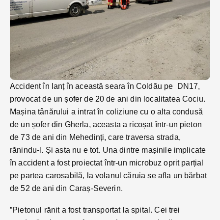
Accident în lanț în această seara în Coldău pe DN17,
provocat de un șofer de 20 de ani din localitatea Cociu.
Mașina tânărului a intrat în coliziune cu o alta condusă
de un șofer din Gherla, aceasta a ricoșat într-un pieton
de 73 de ani din Mehedinți, care traversa strada,
rănindu-l. Și asta nu e tot. Una dintre mașinile implicate
în accident a fost proiectat într-un microbuz oprit parțial
pe partea carosabilă, la volanul căruia se afla un bărbat
de 52 de ani din Caraș-Severin.
”Pietonul rănit a fost transportat la spital. Cei trei