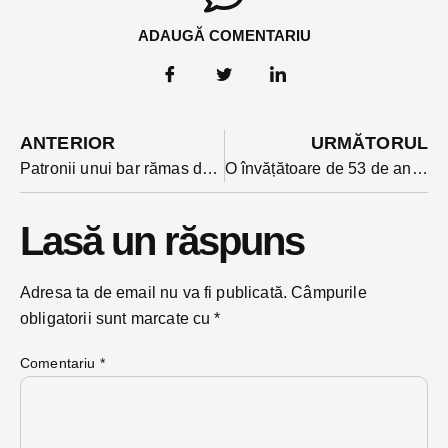
ADAUGĂ COMENTARIU
ANTERIOR
URMĂTORUL
Patronii unui bar rămas deschis în Rodna, la incidență de 7,5 la mie, amendați de jandarmi. Ce au descoperit jandarmii si polițiștii
O învățătoare de 53 de ani din Urmeniș a murit din cauza infecției cu Covid . Este al treilea cadru didactic care si-a pierdut viața în ultima săptămână
Lasă un răspuns
Adresa ta de email nu va fi publicată.
Câmpurile
obligatorii sunt marcate cu
*
Comentariu
*