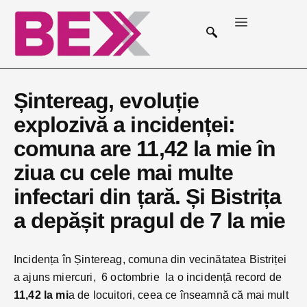
Șintereag, evoluție
explozivă a incidenței:
comuna are 11,42 la mie în
ziua cu cele mai multe
infectari din țară. Și Bistrița
a depășit pragul de 7 la mie
Incidența în Șintereag, comuna din vecinătatea Bistriței
a ajuns miercuri, 6 octombrie la o incidență record de
11,42 la mi
a de locuitori, ceea ce înseamnă că mai mult