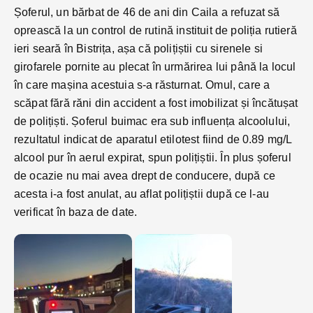
Șoferul, un bărbat de 46 de ani din Caila a refuzat să
oprească la un control de rutină instituit de poliția rutieră
ieri seară în Bistrița, așa că polițiștii cu sirenele si
girofarele pornite au plecat în urmărirea lui până la locul
în care mașina acestuia s-a răsturnat. Omul, care a
scăpat fără răni din accident a fost imobilizat și încătușat
de polițiști. Șoferul buimac era sub influența alcoolului,
rezultatul indicat de aparatul etilotest fiind de 0.89 mg/L
alcool pur în aerul expirat, spun polițiștii. În plus șoferul
de ocazie nu mai avea drept de conducere, după ce
acesta i-a fost anulat, au aflat polițiștii după ce l-au
verificat în baza de date.