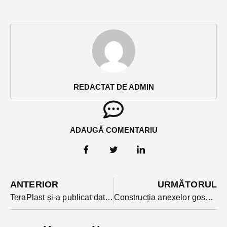
REDACTAT DE ADMIN
ADAUGĂ COMENTARIU
ANTERIOR
URMĂTORUL
TeraPlast și-a publicat datele financiare pe trimestrul 1: cifra de afaceri creștere de 58%, profitul mai mic, dar considerat bun în actualul context economic
Construcția anexelor gospodărești pentru exploatațiile agricole nu mai are nevoie de avize de la DSP și Protecția Mediului. Prevederea a fost votată azi de deputați