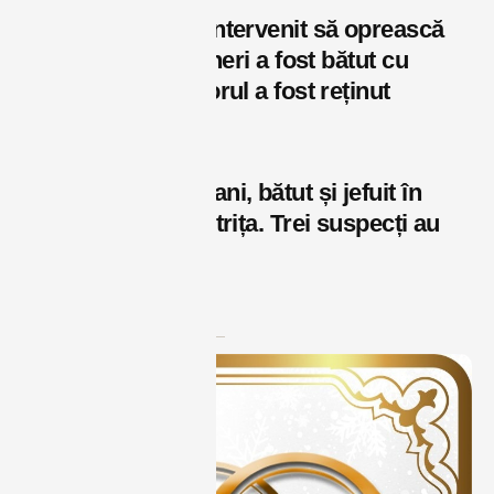
Un bărbat care a intervenit să oprească
un conflict între tineri a fost bătut cu
brutalitate. Agresorul a fost reținut
august 7, 2026
Adolescent de 17 ani, bătut și jefuit în
plină stradă în Bistrița. Trei suspecți au
fost reținuți
august 7, 2026
Reclame