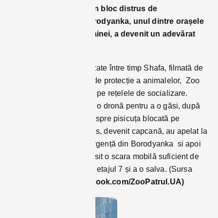
la etajul al 7-lea dintr-un bloc distrus de
bombardamente în Borodyanka, unul dintre orașele
greu încercate ale Ucrainei, a devenit un adevărat
simbol al rezistenței.
Salvarea pisicuței, botezate între timp Shafa, filmată de
voluntarii unei asociații de protecție a animalelor, Zoo
Patrula , a devenit virală pe rețelele de socializare.
Salvatorii care au ridicat o dronă pentru a o găsi, după
ce au primit informații despre pisicuța blocată pe
balconul unui bloc distrus, devenit capcană, au apelat la
serviciile voluntare de urgență din Borodyanka si apoi
la pompieri, unde au găsit o scara mobilă suficient de
înaltă pentru a ajunge la etajul 7 și a o salva. (Sursa
Foto:
https://www.facebook.com/ZooPatrul.UA)