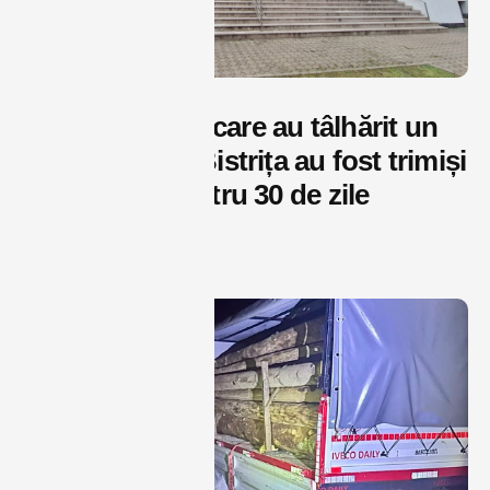
Cei trei indivizi care au tâlhărit un
adolescent în Bistrița au fost trimiși
după gratii pentru 30 de zile
august 8, 2026