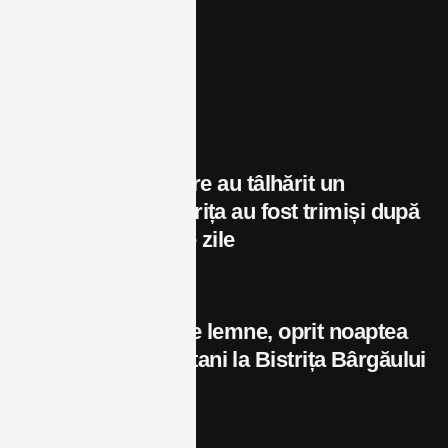
Business
Bex TV
Opinii
Contact
Postări recente
Cei trei indivizi care au tâlhărit un
adolescent în Bistrița au fost trimiși după
gratii pentru 30 de zile
august 8, 2026
Transport ilegal de lemne, oprit noaptea
de jandarmii montani la Bistrița Bârgăului
august 8, 2026