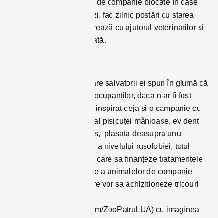
ce recuperează animale de companie blocate în case
sau abandonate pe străzi, fac zilnic postări cu starea
pisicuței care se recuperează cu ajutorul veterinarilor si
intre timp a fost si adoptată.
Figura Shafei, despre care salvatorii ei spun în glumă că
ar fi pus pe fugă armata ocupanților, daca n-ar fi fost
blocată pe un balcon, a inspirat deja si o campanie cu
tricouri cu chipul stilizat al pisicuței mânioase, evident
împotriva ocupantului rus, plasata deasupra unui
termometru de măsurare a nivelului rusofobiei, totul
pentru a strânge bani cu care sa finanțeze tratamentele
si operațiunile de căutare a animalelor de companie
supraviețuitoare. Cei care vor sa achizitioneze tricouri
sau alte obiecte (foto
https://www.facebook.com/ZooPatrul.UA) cu imaginea