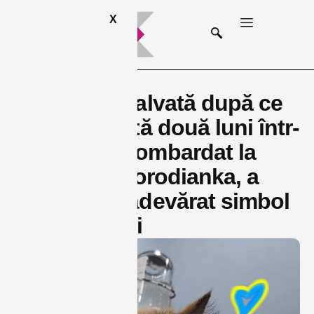
X
O pisicuță salvată după ce
a fost blocată două luni într-
un balcon bombardat la
etajul 7 în Borodianka, a
devenit un adevărat simbol
al rezistenței