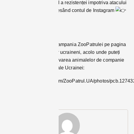
pisicutei devenită simbol a rezistenței impotriva atacului
rușilor pot sa o facă accesând contul de Instagram
@artpatrul.
Vezi mai multe despre campania ZooPatrulei pe pagina
de facebook a inimosilor ucraineni, acolo unde puteți
face si donații pentru salvarea animalelor de companie
din zonele bombardate ale Ucrainei:
https://www.facebook.com/ZooPatrul.UA/photos/pcb.127