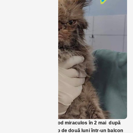
O pisicuță salvată în mod miraculos în 2 mai după
ce a rămas blocată timp de două luni într-un balcon