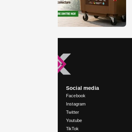
Meniu
Social media
Home
Facebook
Știrea zilei
Instagram
Politică
Twitter
Local
Youtube
In vizor
TikTok