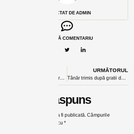
REDACTAT DE ADMIN
ADAUGĂ COMENTARIU
ANTERIOR
URMĂTORUL
Semafoare greu de ignorat montate pe Bulevardul Republicii: toate vor arăta la fel, promite primarul
Tânăr trimis după gratii după ce l-a bătut cu sălbăticie, pe un consătean de 75 de ani din Lunca Ilvei. O dispută pentru o pășune a fost la originea agresiunii
Lasă un răspuns
Adresa ta de email nu va fi publicată.
Câmpurile
obligatorii sunt marcate cu
*