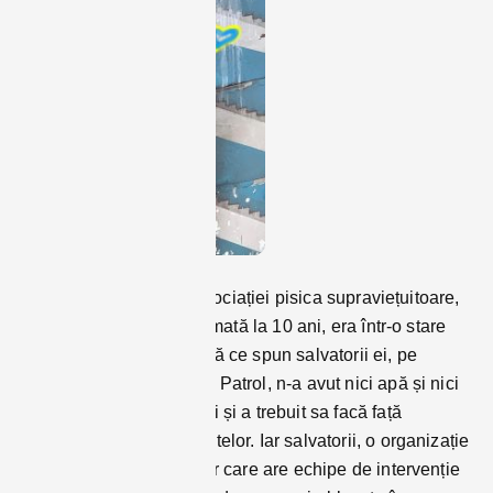
Îngrijită de veterinarii asociației pisica supraviețuitoare,
a cărei vârsta a fost estimată la 10 ani, era într-o stare
neașteptat de bună, după ce spun salvatorii ei, pe
pagina de facebook Zoo Patrol, n-a avut nici apă și nici
mâncare vreme de 2 luni și a trebuit sa facă față
infernului bombardamentelor. Iar salvatorii, o organizație
de protecție a animalelor care are echipe de intervenție