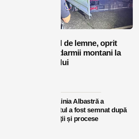
Transport ilegal de lemne, oprit
noaptea de jandarmii montani la
Bistrița Bârgăului
august 8, 2026
Postări recente
Cine va proiecta Linia Albastră a
Bistriței? Contractul a fost semnat după
un an de contestații și procese
august 7, 2026