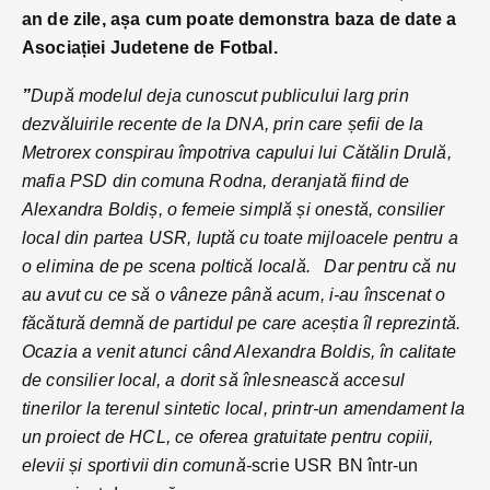
an de zile, așa cum poate demonstra baza de date a
Asociației Judetene de Fotbal.
”
După modelul deja cunoscut publicului larg prin
dezvăluirile recente de la DNA, prin care șefii de la
Metrorex conspirau împotriva capului lui Cătălin Drulă,
mafia PSD din comuna Rodna, deranjată fiind de
Alexandra Boldiș, o femeie simplă și onestă, consilier
local din partea USR, luptă cu toate mijloacele pentru a
o elimina de pe scena poltică locală.
Dar pentru că nu
au avut cu ce să o vâneze până acum, i-au înscenat o
făcătură demnă de partidul pe care aceștia îl reprezintă.
Ocazia a venit atunci când Alexandra Boldis, în calitate
de consilier local, a dorit să înlesnească accesul
tinerilor la terenul sintetic local, printr-un amendament la
un proiect de HCL, ce oferea gratuitate pentru copiii,
elevii și sportivii din comună-
scrie USR BN într-un