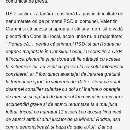
comunicat de presă.
USR susține că tânăra consilieră l-a pus în dificultate de
nenumărate ori pe primarul PSD al comunei, Valentin
Grapini și că acesta si apropiații săi și-ar dori să o vadă
plecată din Consiliul local, acolo unde nu au majoritate:
”
Pentru că… pentru că primarul PSD-ist din Rodna nu
deținea majoritate în Consiliul Local, iar consiliera USR
îi încurca planurile și nu dorea să fie părtașă cu acesta
la schemele lui, au venit cu găselnița că soțul fotbalist al
consilierei, ar fi fost direct avantajat de intrarea gratuită
la terenul de sport, în valoarea de 10 lei. Doar că soțul
doamnei consilier suferise cu doi ani înainte o operație
de menisc și ruptură de ligament încrucișat în urma unei
accidentări grave și de atunci renunțase la a mai juca
fotbal, tricoul cu numarul 11 asociat cu acesta fiind încă
de atunci atribuit altui jucător de la Minerul Rodna, așa
cum o demonstrează și baza de date a AJF. Dar ca