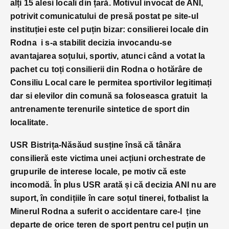
alți 15 alesi locali din țară. Motivul invocat de ANI,
potrivit comunicatului de presă postat pe site-ul
instituției este cel puțin bizar: consilierei locale din
Rodna i s-a stabilit decizia invocandu-se
avantajarea soțului, sportiv, atunci când a votat la
pachet cu toți consilierii din Rodna o hotărâre de
Consiliu Local care le permitea sportivilor legitimați
dar si elevilor din comună sa foloseasca gratuit la
antrenamente terenurile sintetice de sport din
localitate.
USR Bistrița-Năsăud susține însă că tânăra
consilieră este victima unei acțiuni orchestrate de
grupurile de interese locale, pe motiv că este
incomodă. În plus USR arată și că decizia ANI nu are
suport, în condițiile în care soțul tinerei, fotbalist la
Minerul Rodna a suferit o accidentare care-l ține
departe de orice teren de sport pentru cel puțin un