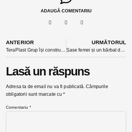
ADAUGĂ COMENTARIU
ANTERIOR
URMĂTORUL
TeraPlast Grup își construiește o fabrică de folii strech prin intermediul schemei ajutoarelor de stat pentru mari investitori
Șase femei și un bărbat din BN și MM acuzați că au înșelat și tâlhărit localnici dintr-un orășel din Italia au fost reținuți după percheziții făcute simultan pe teritoriul a 3 țări
Lasă un răspuns
Adresa ta de email nu va fi publicată.
Câmpurile
obligatorii sunt marcate cu
*
Comentariu
*