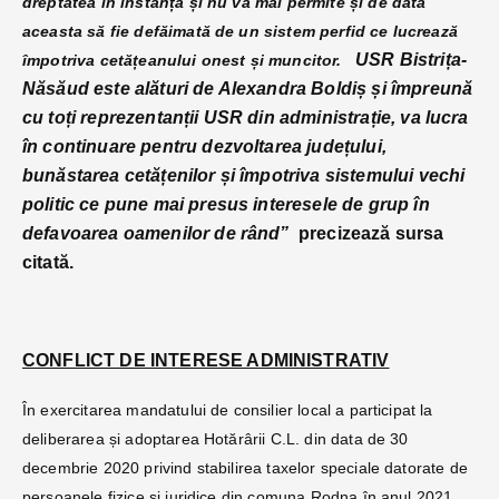
dreptatea în instanță și nu va mai permite și de data
aceasta să fie defăimată de un sistem perfid ce lucrează
USR Bistrița-
împotriva cetățeanului onest și muncitor.
Năsăud este alături de Alexandra Boldiș și împreună
cu toți reprezentanții USR din administrație, va lucra
în continuare pentru dezvoltarea județului,
bunăstarea cetățenilor și împotriva sistemului vechi
politic ce pune mai presus interesele de grup în
defavoarea oamenilor de rând”
precizează sursa
citată.
CONFLICT DE INTERESE ADMINISTRATIV
În exercitarea mandatului de consilier local a participat la
deliberarea și adoptarea Hotărârii C.L. din data de 30
decembrie 2020 privind stabilirea taxelor speciale datorate de
persoanele fizice și juridice din comuna Rodna în anul 2021,