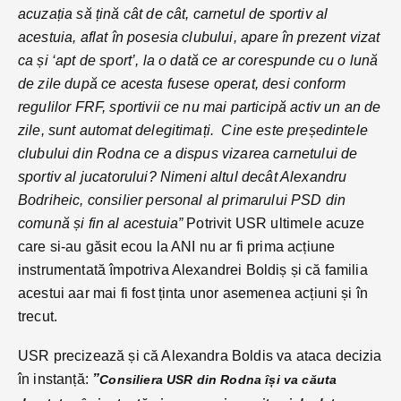
acuzația să țină cât de cât, carnetul de sportiv al
acestuia, aflat în posesia clubului, apare în prezent vizat
ca și ‘apt de sport’, la o dată ce ar corespunde cu o lună
de zile după ce acesta fusese operat, desi conform
regulilor FRF, sportivii ce nu mai participă activ un an de
zile, sunt automat delegitimați. Cine este președintele
clubului din Rodna ce a dispus vizarea carnetului de
sportiv al jucatorului? Nimeni altul decât Alexandru
Bodriheic, consilier personal al primarului PSD din
comună și fin al acestuia”
Potrivit USR ultimele acuze
care si-au găsit ecou la ANI nu ar fi prima acțiune
instrumentată împotriva Alexandrei Boldiș și că familia
acestui aar mai fi fost ținta unor asemenea acțiuni și în
trecut.
USR precizează și că Alexandra Boldis va ataca decizia
în instanță:
”
Consiliera USR din Rodna își va căuta