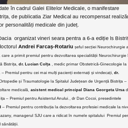
ate în cadrul Galei Elitelor Medicale, o manifestare
trița, de publicatia Ziar Medical au recompensat realizăr
or personalități medicale din județ.
acia organizat vineri seara pentra a 6-a ediție ls Bistri
 doctorul
Andrei Farcaș-Rotariu
șeful secției Neurochirurgie 
 care a primit premiul pentru dezvoltarea specialității Neurochirurgie 
ă Bistrița,
dr. Lucian Colța
, medic primar Obs­te­tri­că-Gine­co­lo­gie la
 – Premiul pentru cei mai mulți pacienți externați și vindecați,
dr.
 Orto­pe­die și Trau­ma­to­lo­gie la Spitalul Județean de Urgență Bistrița –
oltare medicală,
asistent medical principal Diana Georgeta Ursa
d
ița – Premiul pentru Asistentul Anului., dr Dan Cocoi, presedintele
d
– Premiul pentru contribuția la dezvoltarea profesiei medicale la niv
 Lazany, managerul SJU care a ridicat în numele spitalului
Premiul pe
sănătății.