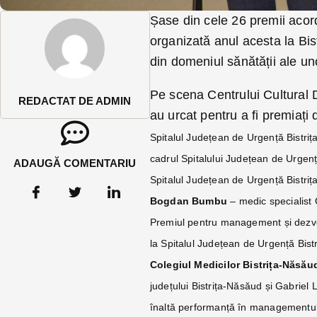
Șase din cele 26 premii acord
organizată anul acesta la Bis
din domeniul sănătății ale un
Pe scena Centrului Cultural D
REDACTAT DE ADMIN
au urcat pentru a fi premiați
Spitalul Județean de Urgență Bistrița
cadrul Spitalului Județean de Urgenț
ADAUGĂ COMENTARIU
Spitalul Județean de Urgență Bistrița
Bogdan Bumbu
– medic spe­cia­list
Premiul pentru management și dezv
la Spitalul Județean de Urgență Bistr
Colegiul Medicilor Bistrița-Năsău
județului Bistrița-Năsăud și Gabriel
înaltă performanță în managementul 