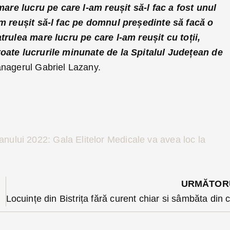
 mare lucru pe care l-am reușit să-l fac a fost unul
am reușit să-l fac pe domnul președinte să facă o
trulea mare lucru pe care l-am reușit cu toții,
oate lucrurile minunate de la Spitalul Județean de
nagerul Gabriel Lazany.
nului 2022: Gala Elitelor Medicale va avea loc la
URMĂTOR
esusciteze