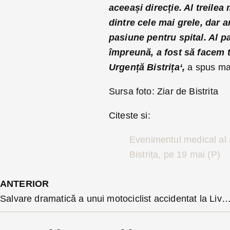
aceeași direcție. Al treilea
dintre cele mai grele, dar 
pasiune pentru spital. Al pa
împreună, a fost să facem t
Urgență Bistrița‘,
a spus ma
Sursa foto: Ziar de Bistrita
Citeste si:
Evenimentul medical al a
Bistrița, pe 19 mai (P)
ANTERIOR
Salvare dramatică a unui motociclist accidentat la Livezile: echipajul Smurd a reușit să-l r