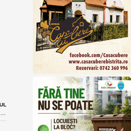
UL
Locuințe din Bistrița fără curent chiar si sâmbăta din cauza unor lucrari programate la retea. Vezi programul întreruperilor până în 3 iunie