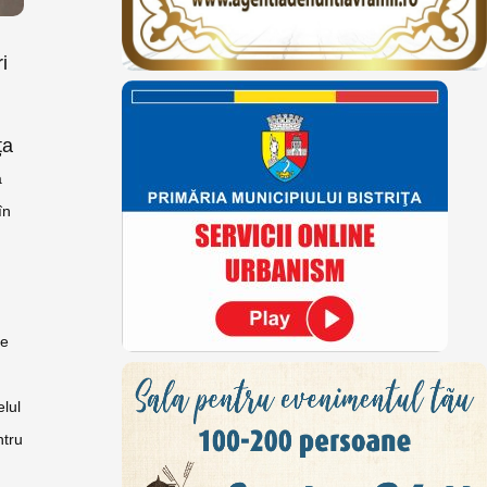
i
ța
a
în
e
elul
ntru