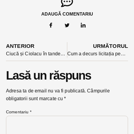
ADAUGĂ COMENTARIU
ANTERIOR
URMĂTORUL
Ciucă și Ciolacu în tandem, anunț pe facebook despre noul pachet de măsuri sociale decise în coaliție
Cum a decurs licitația pentru nouă spații comerciale din buricul Bistriței, toate proprietatea Primăriei? A avut trecere doar cel mai scump, o proprietate de 84 de mp.
Lasă un răspuns
Adresa ta de email nu va fi publicată.
Câmpurile
obligatorii sunt marcate cu
*
Comentariu
*