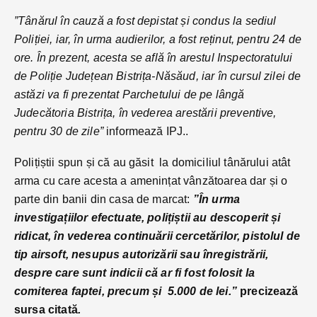
”Tânărul în cauză a fost depistat și condus la sediul
Poliției, iar, în urma audierilor, a fost reținut, pentru 24 de
ore. În prezent, acesta se află în arestul Inspectoratului
de Poliție Județean Bistrița-Năsăud, iar în cursul zilei de
astăzi va fi prezentat Parchetului de pe lângă
Judecătoria Bistrița, în vederea arestării preventive,
pentru 30 de zile”
informează IPJ..
Polițiștii spun și că au găsit la domiciliul tânărului atât
arma cu care acesta a amenințat vânzătoarea dar și o
parte din banii din casa de marcat:
”În urma
investigațiilor efectuate, polițiștii au descoperit și
ridicat, în vederea continuării cercetărilor, pistolul de
tip airsoft, nesupus autorizării sau înregistrării,
despre care sunt indicii că ar fi fost folosit la
comiterea faptei, precum și 5.000 de lei.”
precizează
sursa citată
.