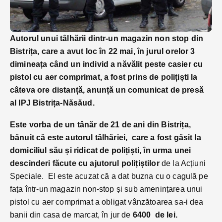
Autorul unui tâlhării dintr-un magazin non stop din
Bistrița, care a avut loc în 22 mai, în jurul orelor 3
dimineața când un individ a năvălit peste casier cu
pistol cu aer comprimat, a fost prins de polițiști la
câteva ore distanță, anunță un comunicat de presă
al IPJ Bistrița-Năsăud.
Este vorba de un tânăr de 21 de ani din Bistrița,
bănuit că este autorul tâlhăriei, care a fost găsit la
domiciliul său și ridicat de polițiști, în urma unei
descinderi făcute cu ajutorul polițiștilor
de la Acțiuni
Speciale. El este acuzat că a dat buzna cu o cagulă pe
fața într-un magazin non-stop și sub amenințarea unui
pistol cu aer comprimat a obligat vânzătoarea sa-i dea
banii din casa de marcat, în jur de
6400 de lei.