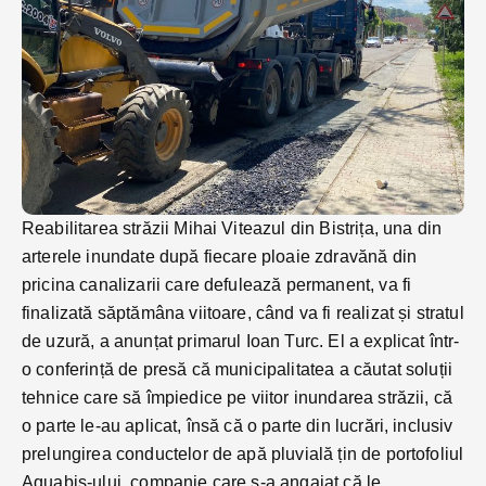
Reabilitarea străzii Mihai Viteazul din Bistrița, una din
arterele inundate după fiecare ploaie zdravănă din
pricina canalizarii care defulează permanent, va fi
finalizată săptămâna viitoare, când va fi realizat și stratul
de uzură, a anunțat primarul Ioan Turc. El a explicat într-
o conferință de presă că municipalitatea a căutat soluții
tehnice care să împiedice pe viitor inundarea străzii, că
o parte le-au aplicat, însă că o parte din lucrări, inclusiv
prelungirea conductelor de apă pluvială țin de portofoliul
Aquabis-ului, companie care s-a angajat că le