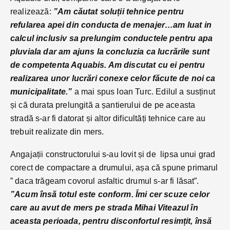
realizează:
”Am căutat soluții tehnice pentru
refularea apei din conducta de menajer…am luat in
calcul inclusiv sa prelungim conductele pentru apa
pluviala dar am ajuns la concluzia ca lucrările sunt
de competenta Aquabis. Am discutat cu ei pentru
realizarea unor lucrări conexe celor făcute de noi ca
municipalitate.”
a mai spus Ioan Turc. Edilul a susținut
și că durata prelungită a șantierului de pe aceasta
stradă s-ar fi datorat și altor dificultăți tehnice care au
trebuit realizate din mers.
Angajații constructorului s-au lovit și de lipsa unui grad
corect de compactare a drumului, așa că spune primarul
” daca trăgeam covorul asfaltic drumul s-ar fi lăsat”.
”Acum însă totul este conform. Îmi cer scuze celor
care au avut de mers pe strada Mihai Viteazul în
aceasta perioada, pentru disconfortul resimțit, însă