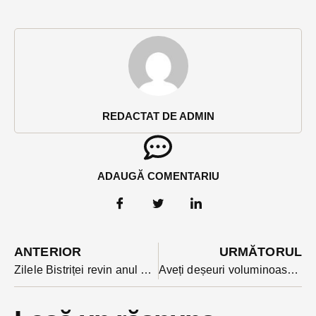
REDACTAT DE ADMIN
ADAUGĂ COMENTARIU
ANTERIOR
URMĂTORUL
Zilele Bistriței revin anul acesta exclusiv pe Pietonalul orașului. Micii nu vor sfârîi pe grătare la vedere, componenta food rămâne apanajul antreprenorilor teraselor. Cine concertează?
Aveți deșeuri voluminoase? Acum e momentul să scăpați de ele gratuit