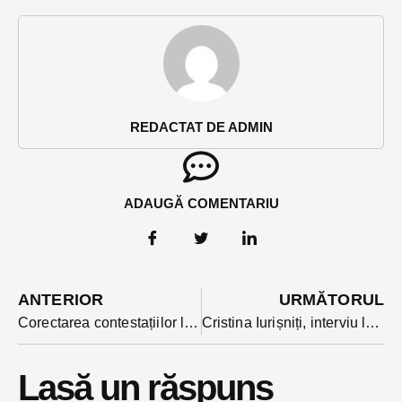
REDACTAT DE ADMIN
ADAUGĂ COMENTARIU
ANTERIOR
URMĂTORUL
Corectarea contestațiilor la evaluare a mai validat o medie de10 în județ. La limba română recorectarea a adus punctaje mai mari chiar si cu peste 0,8 puncte
Cristina Iurișniți, interviu la RFI despre legea educației pentru sănătate pe care a inițiat-o: ”forma promulgată acum e un pas înapoi”
Lasă un răspuns