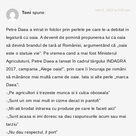
iulie 6, 2022 la 5:03 pm
Toni
spune:
Petre Daea a intrat in folclor prin perlele pe care le-a debitat in
legatură cu oaia. A devenit de pomină propunerea lui ca oaia
să devină brandul de tară al României, argumentând că „oaia
este o statuie vie”. Pe vremea cand a mai fost Ministerul
Agriculuturii, Petre Daea a lansat în cadrul târgului INDAGRA
2017, campania „Alege oaia!”, prin care îi încuraja pe români
să mănânce mai multă carne de oaie. Iata si alte perle „marca
Daea”:
-„Pe agricultori ii trezeste munca si ii culca oboseala”
-„Sunt un om mai mult in cizme decat in pantofi”
-„Mi-ati brodat intrarea cu produse pe care le faceti aici”
-„Sunt acasa si imi doresc sa dau raspunsurile acum sau mai
tarziu”
-„Nu dau respectul, il port”