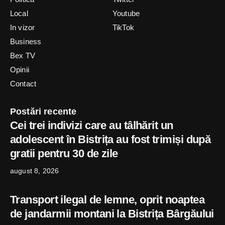
Local
Youtube
In vizor
TikTok
Business
Bex TV
Opinii
Contact
Postări recente
Cei trei indivizi care au tâlhărit un
adolescent în Bistrița au fost trimiși după
gratii pentru 30 de zile
august 8, 2026
Transport ilegal de lemne, oprit noaptea
de jandarmii montani la Bistrița Bârgăului