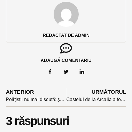
REDACTAT DE ADMIN
ADAUGĂ COMENTARIU
ANTERIOR
URMĂTORUL
Polițiștii nu mai discută: șoferii care refuză testarea cu etilotestul sau probele biologice, șanse mari să petreacă noaptea după gratii. Au pățit-o deja doi
Castelul de la Arcalia a fost inclus de Guvern pe lista castelelor din rutele turistice ale României. Cu totul sunt 30 de obiective în țară în ruta castelelor, finanțată prin PNRR.
3 răspunsuri