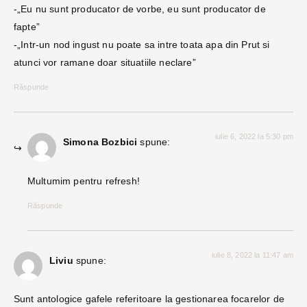
-„Eu nu sunt producator de vorbe, eu sunt producator de
fapte”
-„Intr-un nod ingust nu poate sa intre toata apa din Prut si
atunci vor ramane doar situatiile neclare”
Răspunde
iulie 6, 2022 la 5:30 pm
Simona Bozbici
spune:
Multumim pentru refresh!
Răspunde
iulie 8, 2022 la 11:47 am
Liviu
spune:
Sunt antologice gafele referitoare la gestionarea focarelor de