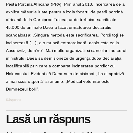
Pesta Porcina Africana (PPA). Prin anul 2018, incercarea de a
explica măsurile luate pentru a izola focarul de pestă porcină
africană de la Carniprod Tulcea, unde trebuiau sacrificate
45.000 de animale Daea a facut urmatoarea declaratie
scandaloasa: „Singura metodă este sacrificarea. Porcii toţi se
incinerează (…), e o muncă extraordinară, acolo este ca la
Auschwitz, dom’ne”. Mai multe organizatii si cancelarii au cerut
ministrului Daea să demisioneze de urgenţă după declaraţia
incalificabilă prin care a comparat incinerarea porcilor cu
Holocaustul. Evident că Daea nu a demisionat , ba dimpotrivă
a mai scos o „perlă” si anume: „Medicul veterinar este
Dumnezeul bolii”.
Răspunde
Lasă un răspuns