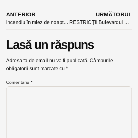
ANTERIOR
URMĂTORUL
Incendiu în miez de noapte în Liviu Rebreanu, soldat cu rănirea proprietarului unei case. Intervenția rapidă a salvat imobilul
RESTRICȚII Bulevardul Decebal se închide circulației luni, 8 august. Pe unde se poate ocoli șantierul?
Lasă un răspuns
Adresa ta de email nu va fi publicată.
Câmpurile
obligatorii sunt marcate cu
*
Comentariu
*