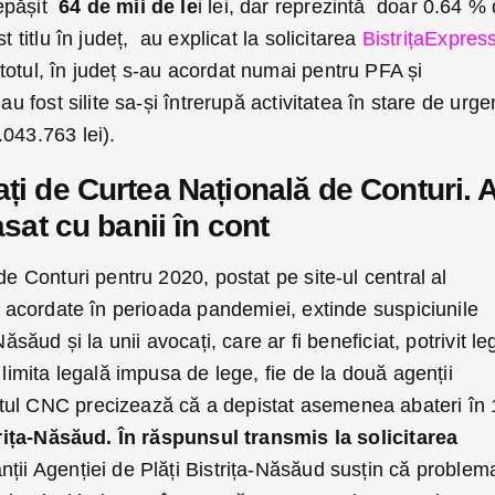
epășit
64 de mii de le
i lei, dar reprezintă doar 0.64 % 
t titlu în județ, au explicat la solicitarea
BistrițaExpres
otul, în județ s-au acordat numai pentru PFA și
au fost silite sa-și întrerupă activitatea în stare de urge
043.763 lei).
ți de Curtea Națională de Conturi. A
asat cu banii în cont
de Conturi pentru 2020, postat pe site-ul central al
or acordate în perioada pandemiei, extinde suspiciunile
ăsăud și la unii avocați, care ar fi beneficiat, potrivit leg
 limita legală impusa de lege, fie de la două agenții
tul CNC precizează că a depistat asemenea abateri în 
rița-Năsăud. În răspunsul transmis la solicitarea
nții Agenției de Plăți Bistrița-Năsăud susțin că problem