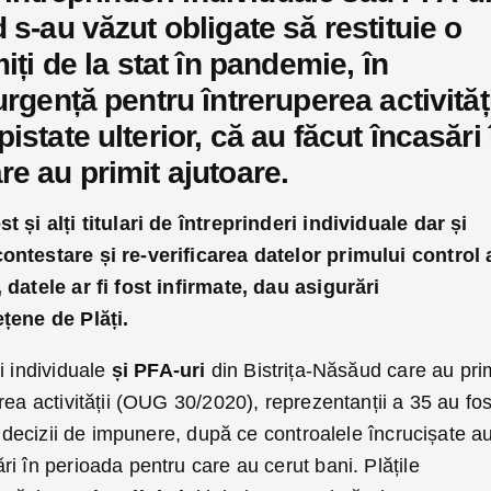
 s-au văzut obligate să restituie o
iți de la stat în pandemie, în
urgență pentru întreruperea activități
istate ulterior, că au făcut încasări 
re au primit ajutoare.
 și alți titulari de întreprinderi individuale dar și
ontestare și re-verificarea datelor primului control 
 datele ar fi fost infirmate, dau asigurări
țene de Plăți.
ri individuale
și PFA-uri
din Bistrița-Năsăud care au pri
rea activității (OUG 30/2020), reprezentanții a 35 au fos
in decizii de impunere, după ce controalele încrucișate a
i în perioada pentru care au cerut bani. Plățile