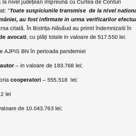
ată la nivel județean împreună cu Curtea de Conturi
t: ”
Toate suspiciunile transmise de la nivel nationa
niei, au fost infirmate in urma verificarilor efectu
rsa citată. În Bistrița-Năsăud au primit îndemnizatii în
de avocati
, cu plăți totale in valoare de 517.550 lei.
 de AJPIS BN în perioada pandemiei
 autor
– in valoare de 183.768 lei;
goria
cooperatori
– 555.518 lei;
2 lei
valoare de 10.043.763 lei;