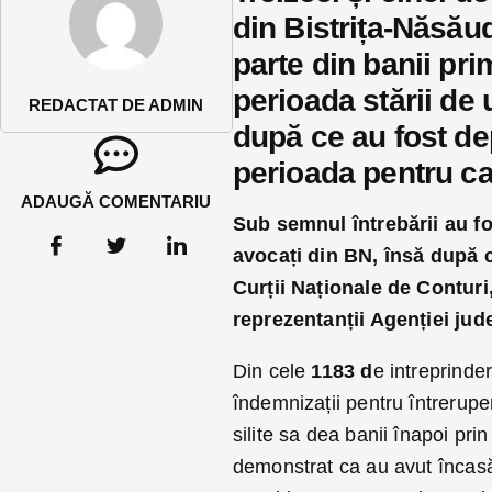
din Bistrița-Năsăud
parte din banii prim
perioada stării de 
REDACTAT DE ADMIN
după ce au fost dep
perioada pentru ca
ADAUGĂ COMENTARIU
Sub semnul întrebării au fost
avocați din BN, însă după c
Curții Naționale de Conturi,
reprezentanții Agenției jude
Din cele
1183 d
e intreprinde
îndemnizații pentru întrerupe
silite sa dea banii înapoi pr
demonstrat ca au avut încasăr