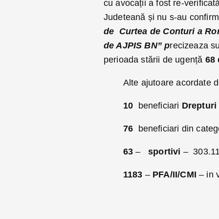
cu avocații a fost re-verific
Judeteană și nu s-au confirma
de Curtea de Conturi a Româ
de AJPIS BN” p
recizeaza su
perioada stării de ugență
68 
Alte ajutoare acordate
10
beneficiari
Drepturi
76
beneficiari din cate
63
–
sportivi
– 303.11
1183
–
PFA/II/CMI
– in 