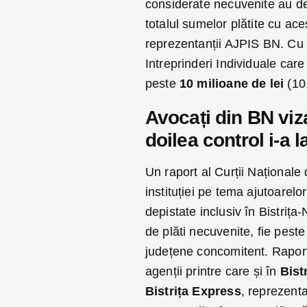
considerate necuvenite au d
totalul sumelor plătite cu aces
reprezentanții AJPIS BN. Cu t
Intreprinderi Individuale care 
peste
10 milioane de lei
(10.
Avocați din BN viza
doilea control i-a l
Un raport al Curții Naționale 
instituției pe tema ajutoarel
depistate inclusiv în Bistrița-N
de plăti necuvenite, fie peste
județene concomitent. Rapor
agenții printre care și în
Bist
Bistrița Express
, reprezenta