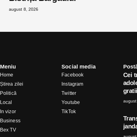
august 8, 2026
Meniu
Social media
Postă
Cei t
Home
Facebook
adole
Știrea zilei
Instagram
grati
Politică
Twitter
august
Local
Youtube
In vizor
TikTok
Tran
Business
janda
Bex TV
august