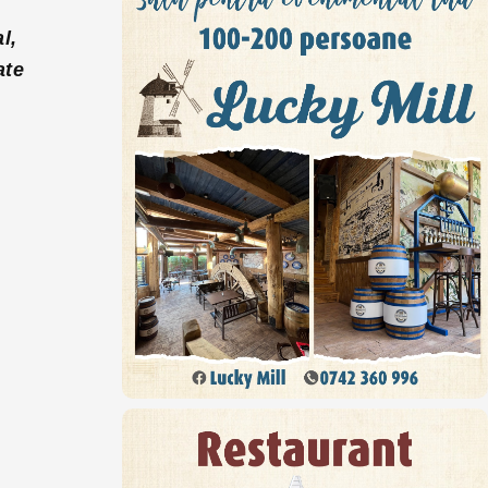
l,
ate