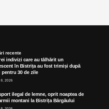
ri recente
rei indivizi care au tâlhărit un
scent în Bistrița au fost trimiși după
i pentru 30 de zile
 8, 2026
sport ilegal de lemne, oprit noaptea de
rmii montani la Bistrița Bârgăului
 8, 2026