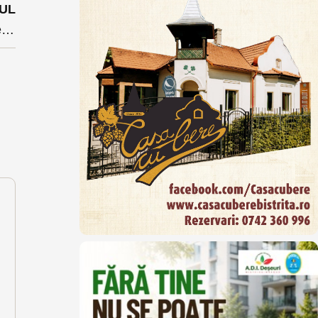
UL
Primarul Ioan Turc a inaugurat ”Ateneul de Bistrița” seria de evenimente care va aduce să conferențieze în municipiu personalități de anvergură ale vieții culturale și științifice .