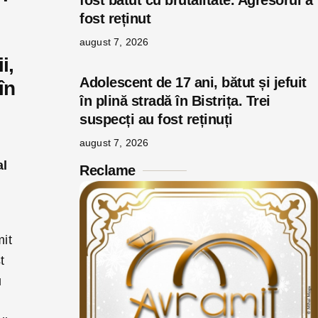
fost bătut cu brutalitate. Agresorul a
fost reținut
august 7, 2026
i,
Adolescent de 17 ani, bătut și jefuit
în
în plină stradă în Bistrița. Trei
suspecți au fost reținuți
august 7, 2026
al
Reclame
mit
t
u