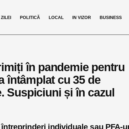
ZILEI
POLITICĂ
LOCAL
IN VIZOR
BUSINESS
rimiți în pandemie pentru
-a întâmplat cu 35 de
. Suspiciuni și în cazul
e întreprinderi individuale sau PFA-ur