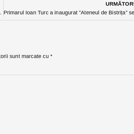
URMĂTOR
meni au suferit răni în urma accidentului
torii sunt marcate cu
*