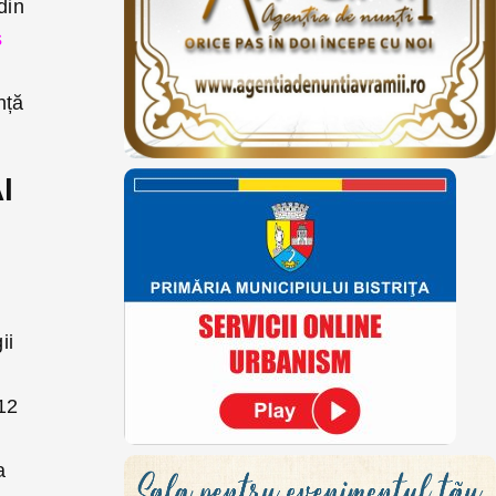
din
s
nță
l
ii
12
a