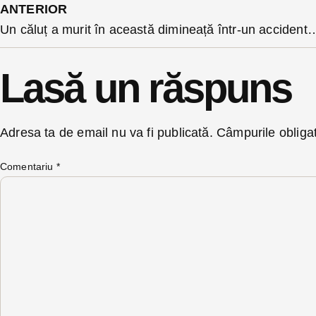
ANTERIOR
Un căluț a murit în această dimineață într-un accident pe o șosea din Bistrița. Trei oa
Lasă un răspuns
Adresa ta de email nu va fi publicată.
Câmpurile obliga
Comentariu
*