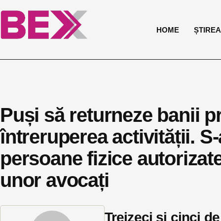
HOME
ȘTIREA 
Puși să returneze banii p
întreruperea activității. S
persoane fizice autorizate
unor avocați
Treizeci și cinci d