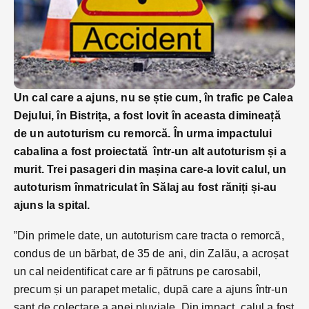
Un cal care a ajuns, nu se știe cum, în trafic pe Calea
Dejului, în Bistrița, a fost lovit în aceasta dimineață
de un autoturism cu remorcă. În urma impactului
cabalina a fost proiectată într-un alt autoturism și a
murit. Trei pasageri din mașina care-a lovit calul, un
autoturism înmatriculat în Sălaj au fost răniți și-au
ajuns la spital.
”Din primele date, un autoturism care tracta o remorcă,
condus de un bărbat, de 35 de ani, din Zalău, a acroșat
un cal neidentificat care ar fi pătruns pe carosabil,
precum și un parapet metalic, după care a ajuns într-un
șanț de colectare a apei pluviale. Din impact, calul a fost