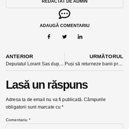
REDACTAT DE ADMIN
ADAUGĂ COMENTARIU
ANTERIOR
URMĂTORUL
Deputatul Lorant Sas după ce proiectul REPER a devenit partid și în acte: ”Un partid pentru care egalitatea de gen şi de şanse este o regulă.”
Puși să returneze banii primiți în pandemie pentru întreruperea activității. S-a întâmplat cu 35 de persoane fizice autorizate. Suspiciuni și în cazul unor avocați
Lasă un răspuns
Adresa ta de email nu va fi publicată.
Câmpurile
obligatorii sunt marcate cu
*
Comentariu
*