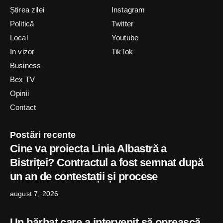
Știrea zilei
Instagram
Politică
Twitter
Local
Youtube
In vizor
TikTok
Business
Bex TV
Opinii
Contact
Postări recente
Cine va proiecta Linia Albastră a
Bistriței? Contractul a fost semnat după
un an de contestații și procese
august 7, 2026
Un bărbat care a intervenit să oprească