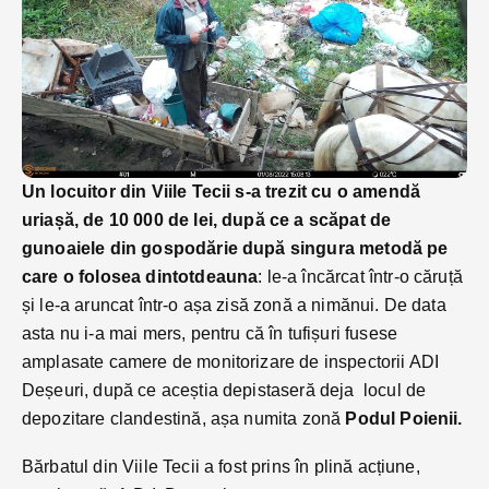
Un locuitor din Viile Tecii s-a trezit cu o amendă
uriașă, de 10 000 de lei, după ce a scăpat de
gunoaiele din gospodărie după singura metodă pe
care o folosea dintotdeauna
: le-a încărcat într-o căruță
și le-a aruncat într-o așa zisă zonă a nimănui. De data
asta nu i-a mai mers, pentru că în tufișuri fusese
amplasate camere de monitorizare de inspectorii ADI
Deșeuri, după ce aceștia depistaseră deja locul de
depozitare clandestină, așa numita zonă
Podul Poienii.
Bărbatul din Viile Tecii a fost prins în plină acțiune,