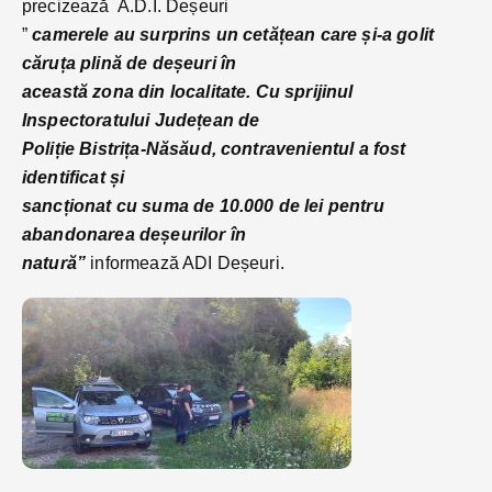
precizează A.D.I. Deșeuri
”
camerele au surprins un cetățean care și-a golit
căruța plină de deșeuri în
această zona din localitate. Cu sprijinul
Inspectoratului Județean de
Poliție Bistrița-Năsăud, contravenientul a fost
identificat și
sancționat cu suma de 10.000 de lei pentru
abandonarea deșeurilor în
natură”
informează ADI Deșeuri.