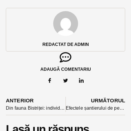
REDACTAT DE ADMIN
ADAUGĂ COMENTARIU
ANTERIOR
URMĂTORUL
Din fauna Bistriței: individ arestat pentru pornografie infantilă, sex cu un minor și operațiuni cu halucinogene
Efectele șantierului de pe Decebal: strada paralelă, Arțarilor preia câteva linii și stații ale Transmixtului. Ce modificări mai sunt anunțate începând de luni
Lasă un răspuns