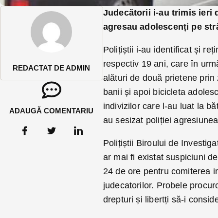
Judecătorii i-au trimis ieri 
agresau adolescenți pe străz
Polițiștii i-au identificat și 
respectiv 19 ani, care în urm
REDACTAT DE ADMIN
alături de două prietene prin 
banii și apoi bicicleta adoles
indivizilor care l-au luat la bă
ADAUGĂ COMENTARIU
au sesizat poliției agresiunea
Polițiștii Biroului de Investi
ar mai fi existat suspiciuni 
24 de ore pentru comiterea inf
judecatorilor. Probele procuro
drepturi și libertți să-i consid