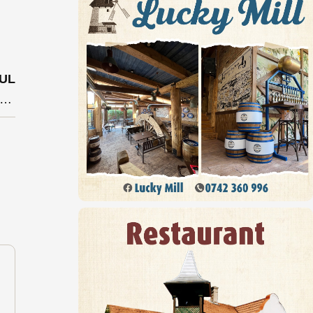
UL
 bistrițeni pot călători gratuit încă două luni în baza cardului folosit în fostul an școlar. Ce le recomandă Transmixt?