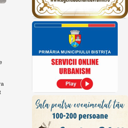
e
ra
t