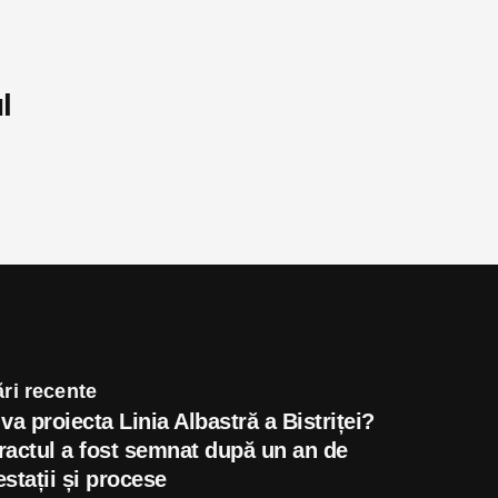
l
ri recente
va proiecta Linia Albastră a Bistriței?
ractul a fost semnat după un an de
stații și procese