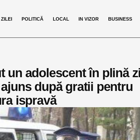
ZILEI
POLITICĂ
LOCAL
IN VIZOR
BUSINESS
ut un adolescent în plină z
u ajuns după gratii pentru
ura ispravă