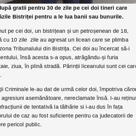
după gratii pentru 30 de zile pe cei doi tineri care
ile Bistriței pentru a le lua banii sau bunurile.
reținut pe cei doi, un bistrițean și un petroșenean de 18,
ă cu 10 zile zile au agresat un licean care se plimba
zona Tribunalului din Bistrița. Cei doi au încercat să-i
centului, însă acesta s-a opus, atrăgându-și furia
taie, ziua, în plină stradă. Părinții liceanului sunt cei car
.
gații Criminale le-au dat de urmă celor doi, împotriva căro
de agresiuni asemănătoare, nereclamate însă. I-au reținu
racțiunii de tentativă la tâlhărie si i-au dus în fața
rului de caz au fost suficiente pentru ca judecatorii de
ere pericol public.