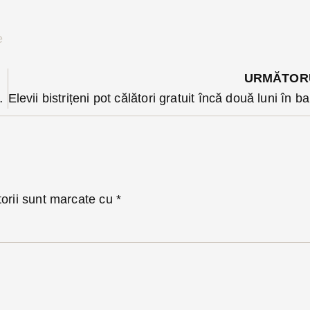
e
URMĂTOR
 europene de mobilitate
Elevii
torii sunt marcate cu
*