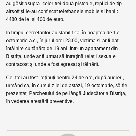
au găsit asupra celor trei două pistoale, replici de tip
airsoft și le-au confiscat telefoanele mobile și banii:
4480 de lei și 400 de euro.
În timpul cercetarilor au stabilit că în noaptea de 17
octombrie a.c., în jurul orei 23.00, victima și-ar fi dat
întâlnire cu tânăra de 19 ani, într-un apartament din
Bistrița, unde ar fi urmat să întrețină relații sexuale
contracost și unde a fost agresat și tâlhărit.
Cei trei au fost reținuți pentru 24 de ore, după audieri,
urmând ca, în cursul zilei de astăzi, 19 octombrie, să fie
prezentați Parchetului de pe lângă Judecătoria Bistrița,
în vederea arestării preventive.