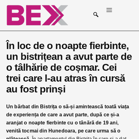
În loc de o noapte fierbinte,
un bistrițean a avut parte de
o tâlhărie de coșmar. Cei
trei care l-au atras în cursă
au fost prinși
Un bărbat din Bistrița o să-și amintească toată viața
de experiența de care a avut parte, după ce și-a
aranjat o noapte fierbinte cu o tânără de 19 ani,
venită tocmai din Hunedoara, pe care urma să o
plătească.
În apartamentul din Bistrița în care și-a dat