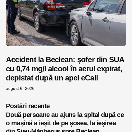
Accident la Beclean: șofer din SUA
cu 0,74 mg/l alcool în aerul expirat,
depistat după un apel eCall
august 6, 2026
Postări recente
Două persoane au ajuns la spital după ce
o mașină a ieșit de pe șosea, la ieșirea
din Șieu-Măgheruș spre Beclean