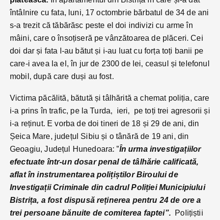
întâlnire cu fata, luni, 17 octombrie bărbatul de 34 de ani
s-a trezit că tăbărăsc peste el doi indivizi cu arme în
mâini, care o însoțiseră pe vânzătoarea de plăceri. Cei
doi dar și fata l-au bătut și i-au luat cu forța toți banii pe
care-i avea la el, în jur de 2300 de lei, ceasul și telefonul
mobil, după care duși au fost.
Victima păcălită, bătută și tâlhărită a chemat poliția, care
i-a prins în trafic, pe la Turda, ieri, pe toți trei agresorii și
i-a reținut. E vorba de doi tineri de 18 și 29 de ani, din
Șeica Mare, județul Sibiu și o tânără de 19 ani, din
Geoagiu, Județul Hunedoara: ”
În urma investigațiilor
efectuate într-un dosar penal de tâlhărie calificată,
aflat în instrumentarea polițiștilor Biroului de
Investigații Criminale din cadrul Poliției Municipiului
Bistrița, a fost dispusă reținerea pentru 24 de ore a
trei persoane bănuite de comiterea faptei”.
Polițiștii