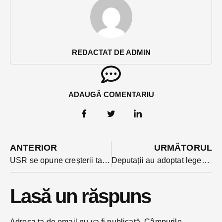
REDACTAT DE ADMIN
ADAUGĂ COMENTARIU
ANTERIOR
URMĂTORUL
USR se opune creșterii taxelor pentru români. Senatorii partidului au votat împotriva OUG 16
Deputații au adoptat legea laptelui, un proiect cu reglementări pentru producatorii si procesatorii români. Un senator bistrițean, printre inițiatori
Lasă un răspuns
Adresa ta de email nu va fi publicată.
Câmpurile