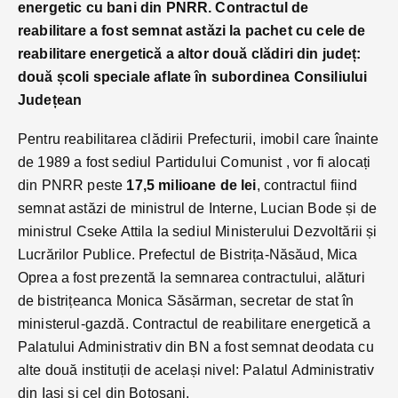
energetic cu bani din PNRR. Contractul de
reabilitare a fost semnat astăzi la pachet cu cele de
reabilitare energetică a altor două clădiri din județ:
două școli speciale aflate în subordinea Consiliului
Județean
Pentru reabilitarea clădirii Prefecturii, imobil care înainte
de 1989 a fost sediul Partidului Comunist , vor fi alocați
din PNRR peste
17,5 milioane de lei
, contractul fiind
semnat astăzi de ministrul de Interne, Lucian Bode și de
ministrul Cseke Attila la sediul Ministerului Dezvoltării și
Lucrărilor Publice. Prefectul de Bistrița-Năsăud, Mica
Oprea a fost prezentă la semnarea contractului, alături
de bistrițeanca Monica Săsărman, secretar de stat în
ministerul-gazdă. Contractul de reabilitare energetică a
Palatului Administrativ din BN a fost semnat deodata cu
alte două instituții de același nivel: Palatul Administrativ
din Iași și cel din Botoșani.