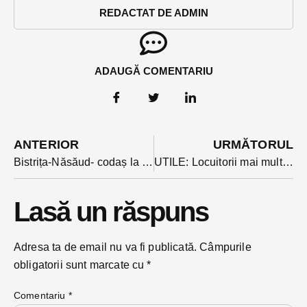
REDACTAT DE ADMIN
ADAUGĂ COMENTARIU
ANTERIOR
URMĂTORUL
Bistrița-Năsăud- codaș la numărul prosumatorilor conectați, într-o statistică ANRE. Suntem pe cale să recuperăm: curge cu cererile la Electrica
UTILE: Locuitorii mai multor străzi din Bistrița rămân fără electricitate în 1 noiembrie. Unde mai anunță Electrica întreruperi pentru lucrări
Lasă un răspuns
Adresa ta de email nu va fi publicată.
Câmpurile
obligatorii sunt marcate cu
*
Comentariu
*