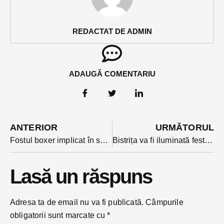
REDACTAT DE ADMIN
ADAUGĂ COMENTARIU
ANTERIOR
URMĂTORUL
Fostul boxer implicat în scandalul din Sky Club e cercetat și pentru prestarea de servicii de protecție fără atestat
Bistrița va fi iluminată festiv de la sfârșitul acestei luni. Cartierele vor beneficia și ele de luminile de Sărbători
Lasă un răspuns
Adresa ta de email nu va fi publicată.
Câmpurile
obligatorii sunt marcate cu
*