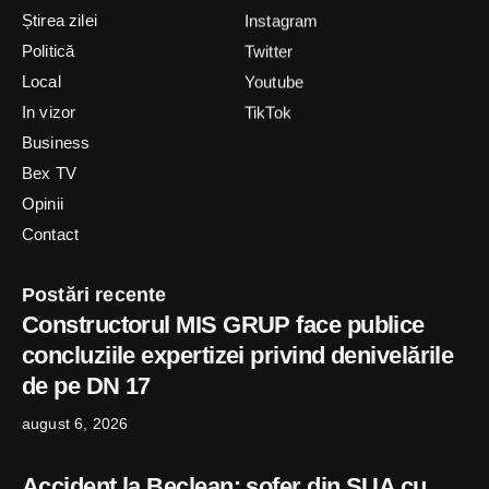
Știrea zilei
Instagram
Politică
Twitter
Local
Youtube
In vizor
TikTok
Business
Bex TV
Opinii
Contact
Postări recente
Constructorul MIS GRUP face publice
concluziile expertizei privind denivelările
de pe DN 17
august 6, 2026
Accident la Beclean: șofer din SUA cu