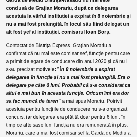
Garda de Mediu Bistrița-Năsăud nu mai este
condusă de Grațian Morariu, după ce delegarea
acestuia la vârful instituției a expirat în 8 noiembrie și
nu a mai fost prelungită, în locul său fiind delegat un
alt fost șef al instituției, comisarul Ioan Borș.
Contactat de Bistrița Express, Grațian Morariu a
confirmat că nu mai este comisar șef, funcție pentru care
a primit delegare de conducere din anul 2020 și că nu i
s-au precizat motivele: ” Î
n 8 noiembrie a expirat
delegarea în funcție și nu a mai fost prelungită. Era o
delegare pe câte 6 luni. Probabil că s-a considerat ca
altul e mai bun în aceasta funcție. Oricum îmi era dor
sa fac muncă de teren”
a mai spus Morariu. Potrivit
acestuia pentru funcțiile de conducere nu s-a organizat
concurs, iar delegarea era plătită doar pentru 6 luni, în
timp ce alte șase luni funcția nu era remunerată în plus.
Morariu, care a mai fost comisar sef la Garda de Mediu a