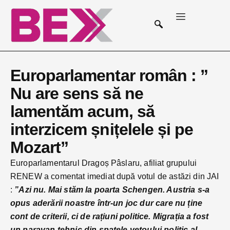
Europarlamentar român : ”
Nu are sens să ne
lamentăm acum, să
interzicem șnițelele și pe
Mozart”
Europarlamentarul Dragoș Pâslaru, afiliat grupului
RENEW a comentat imediat după votul de astăzi din JAI
:
”Azi nu. Mai stăm la poarta Schengen. Austria s-a
opus aderării noastre într-un joc dur care nu ține
cont de criterii, ci de rațiuni politice. Migrația a fost
un paravan tehnic din spatele vetoului politic al