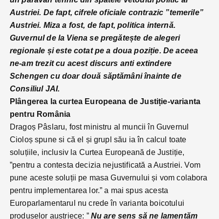
Austriei. De fapt, cifrele oficiale contrazic ”temerile”
Austriei. Miza a fost, de fapt, politica internă.
Guvernul de la Viena se pregătește de alegeri
regionale și este cotat pe a doua poziție. De aceea
ne-am trezit cu acest discurs anti extindere
Schengen cu doar două săptămâni înainte de
Consiliul JAI.
Plângerea la curtea Europeana de Justiție-varianta
pentru România
Dragoș Pâslaru, fost ministru al muncii în Guvernul
Cioloș spune si că el și grupl său ia în calcul toate
soluțiile, inclusiv la Curtea Europeană de Justiție,
”pentru a contesta decizia nejustificată a Austriei. Vom
pune aceste soluții pe masa Guvernului și vom colabora
pentru implementarea lor.” a mai spus acesta
Europarlamentarul nu crede în varianta boicotului
produselor austriece: ”
Nu are sens să ne lamentăm