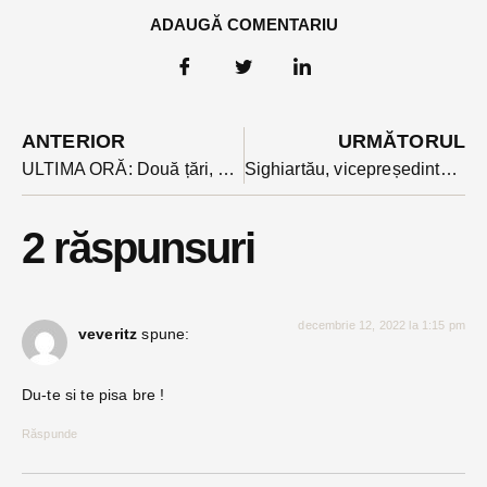
ADAUGĂ COMENTARIU
ANTERIOR
URMĂTORUL
ULTIMA ORĂ: Două țări, Austria și Olanda au votat împotriva intrării României în Schengen la JAI. Olanda a precizat că a votat astfel pentru că România este cuplată cu Bulgaria
Sighiartău, vicepreședintele pe Externe al PNL zice că România ar trebui să fie mult mai vocală în apărarea intereselor naționale
2 răspunsuri
decembrie 12, 2022 la 1:15 pm
veveritz
spune:
Du-te si te pisa bre !
Răspunde