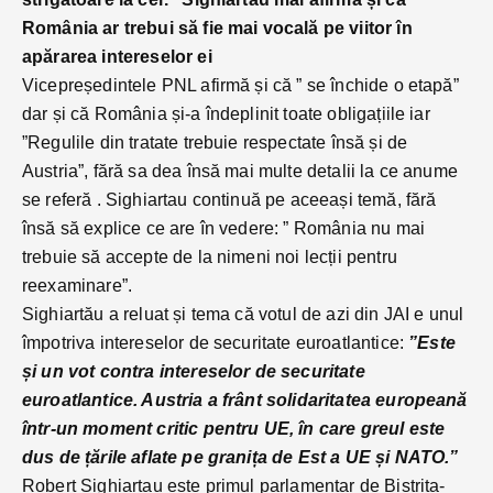
România ar trebui să fie mai vocală pe viitor în
apărarea intereselor ei
Vicepreședintele PNL afirmă și că ” se închide o etapă”
dar și că România și-a îndeplinit toate obligațiile iar
”Regulile din tratate trebuie respectate însă și de
Austria”, fără sa dea însă mai multe detalii la ce anume
se referă . Sighiartau continuă pe aceeași temă, fără
însă să explice ce are în vedere: ” România nu mai
trebuie să accepte de la nimeni noi lecții pentru
reexaminare”.
Sighiartău a reluat și tema că votul de azi din JAI e unul
împotriva intereselor de securitate euroatlantice:
”Este
și un vot contra intereselor de securitate
euroatlantice. Austria a frânt solidaritatea europeană
într-un moment critic pentru UE, în care greul este
dus de țările aflate pe granița de Est a UE și NATO.”
Robert Sighiartau este primul parlamentar de Bistrita-