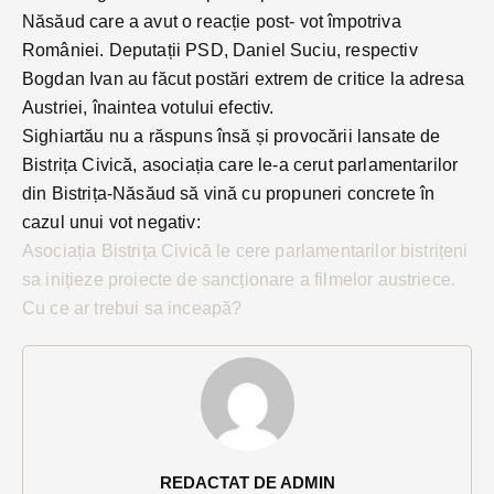
Năsăud care a avut o reacție post- vot împotriva
României. Deputații PSD, Daniel Suciu, respectiv
Bogdan Ivan au făcut postări extrem de critice la adresa
Austriei, înaintea votului efectiv.
Sighiartău nu a răspuns însă și provocării lansate de
Bistrița Civică, asociația care le-a cerut parlamentarilor
din Bistrița-Năsăud să vină cu propuneri concrete în
cazul unui vot negativ:
Asociația Bistrița Civică le cere parlamentarilor bistrițeni
sa inițieze proiecte de sancționare a filmelor austriece.
Cu ce ar trebui sa inceapă?
REDACTAT DE ADMIN