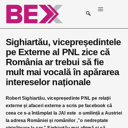
Sighiartău, vicepreședintele
pe Externe al PNL zice că
România ar trebui să fie
mult mai vocală în apărarea
intereselor naționale
Robert Sighiartău, vicepreședinte PNL pe relații
externe și afaceri externe a scris pe facebook că
ceea ce s-a întâmplat la JAI este o umilință a Austriei
la adresa României și românilor ,”o nedreptate
strigătoare la cer.” Sighiartău mai afirmă și că