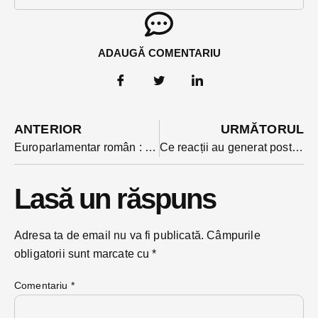
ADAUGĂ COMENTARIU
ANTERIOR
URMĂTORUL
Europarlamentar român : ” Nu are sens să ne lamentăm acum, să interzicem șnițelele și pe Mozart”
Ce reacții au generat postările celor două mari bănci cu capital austriac din România după votul pentru Schengen? Ambele au ajuns să restricționeze comentariile
Lasă un răspuns
Adresa ta de email nu va fi publicată.
Câmpurile
obligatorii sunt marcate cu
*
Comentariu
*