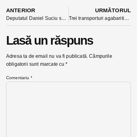
ANTERIOR
URMĂTORUL
Deputatul Daniel Suciu spune că prefectura BN va rămâne la PSD și după rotativă. Cum arată profilul viitorului prefect după vicele Camerei Deputaților
Trei transporturi agabaritice cu destinația Beclean din vama Borș vor tranzita DN 17
Lasă un răspuns
Adresa ta de email nu va fi publicată.
Câmpurile
obligatorii sunt marcate cu
*
Comentariu
*