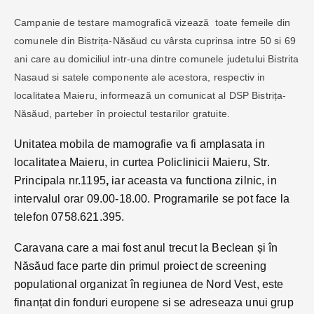
Campanie de testare mamografică vizează toate femeile din
comunele din Bistrița-Năsăud cu vârsta cuprinsa intre 50 si 69
ani care au domiciliul intr-una dintre comunele judetului Bistrita
Nasaud si satele componente ale acestora, respectiv in
localitatea Maieru, informează un comunicat al DSP Bistrița-
Năsăud, parteber în proiectul testarilor gratuite.
Unitatea mobila de mamografie va fi amplasata in
localitatea Maieru, in curtea Policlinicii Maieru, Str.
Principala nr.1195
,
iar aceasta va functiona zilnic, in
intervalul orar 09.00-18.00. Programarile se pot face la
telefon 0758.621.395.
Caravana care a mai fost anul trecut la Beclean și în
Năsăud face parte din primul proiect de screening
populational organizat în regiunea de Nord Vest, este
finanțat din fonduri europene si se adreseaza unui grup