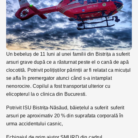
Un bebeluș de 11 luni al unei familii din Bistrița a suferit
arsuri grave după ce a răsturnat peste el o cană de apă
clocotită. Potrivit polițiștilor părinții ar fi relatat ca micuțul
se afla în premergator atunci când s-a intamplat
nenorocire. Copilul a fost transportat ulterior cu
elicopterul la o clinica din Bucuresti.
Potrivit ISU Bistrița-Năsăud, băiețelul a suferit suferit
arsuri pe aproximativ 20 % din suprafata corporală în
urma accidentului casnic,
Echipajul de prim ajutor SMURD din cadrul