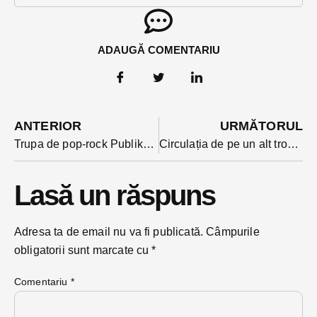
ADAUGĂ COMENTARIU
ANTERIOR
URMĂTORUL
Trupa de pop-rock Publika anunță recital în mai la clubul Lucky Mill din Bistrița. Trupa aniversează anul acesta 15 ani de la înființare
Circulația de pe un alt tronson important din Bistrița va fi blocată cel puțin două luni.
Lasă un răspuns
Adresa ta de email nu va fi publicată.
Câmpurile
obligatorii sunt marcate cu
*
Comentariu
*