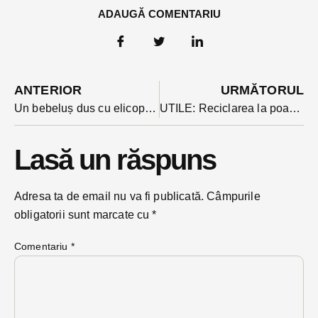
ADAUGĂ COMENTARIU
ANTERIOR
URMĂTORUL
Un bebeluș dus cu elicopterul după ce a suferit arsuri grave. Micuțul a tras peste el o cana cu apă clocotită
UTILE: Reciclarea la poartă începe luna mai cu sacul albastru
Lasă un răspuns
Adresa ta de email nu va fi publicată.
Câmpurile
obligatorii sunt marcate cu
*
Comentariu
*