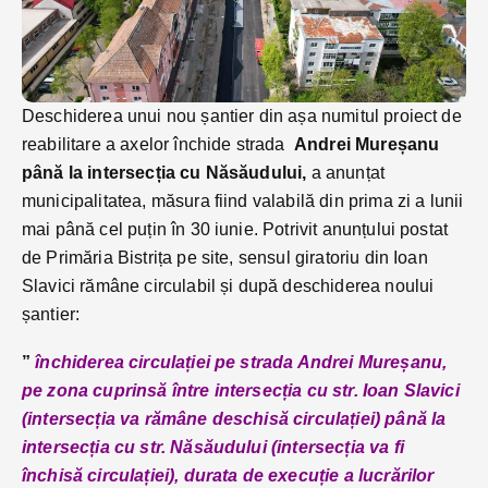
Deschiderea unui nou șantier din așa numitul proiect de
reabilitare a axelor închide strada
Andrei Mureșanu
până la intersecția cu Năsăudului,
a anunțat
municipalitatea, măsura fiind valabilă din prima zi a lunii
mai până cel puțin în 30 iunie. Potrivit anunțului postat
de Primăria Bistrița pe site, sensul giratoriu din Ioan
Slavici rămâne circulabil și după deschiderea noului
șantier:
”
închiderea circulației pe strada Andrei Mureșanu,
pe zona cuprinsă între intersecția cu str. Ioan Slavici
(intersecția va rămâne deschisă circulației) până la
intersecția cu str. Năsăudului (intersecția va fi
închisă circulației), durata de execuție a lucrărilor