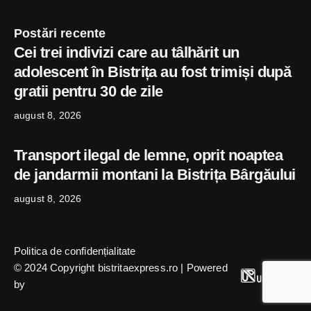
Postări recente
Cei trei indivizi care au tâlhărit un
adolescent în Bistrița au fost trimiși după
gratii pentru 30 de zile
august 8, 2026
Transport ilegal de lemne, oprit noaptea
de jandarmii montani la Bistrița Bârgăului
august 8, 2026
Politica de confidențialitate
© 2024 Copyright bistritaexpress.ro | Powered
by