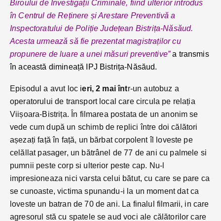
Biroului de Investigații Criminale, fiind ulterior introdus
în Centrul de Reținere și Arestare Preventivă a
Inspectoratului de Poliție Județean Bistrița-Năsăud.
Acesta urmează să fie prezentat magistraților cu
propunere de luare a unei măsuri preventive”
a transmis
în această dimineață IPJ Bistrița-Năsăud.
Episodul a avut loc i
eri, 2 mai înt
r-un autobuz a
operatorului de transport local care circula pe relația
Viișoara-Bistrița. În filmarea postata de un anonim se
vede cum după un schimb de replici între doi călători
așezați față în față, un bărbat corpolent îl loveste pe
celăllat pasager, un bătrânel de 77 de ani cu palmele si
pumnii peste corp si ulterior peste cap. Nu-l
impresioneaza nici varsta celui bătut, cu care se pare ca
se cunoaste, victima spunandu-i la un moment dat ca
loveste un batran de 70 de ani. La finalul filmarii, in care
agresorul stă cu spatele se aud voci ale călătorilor care