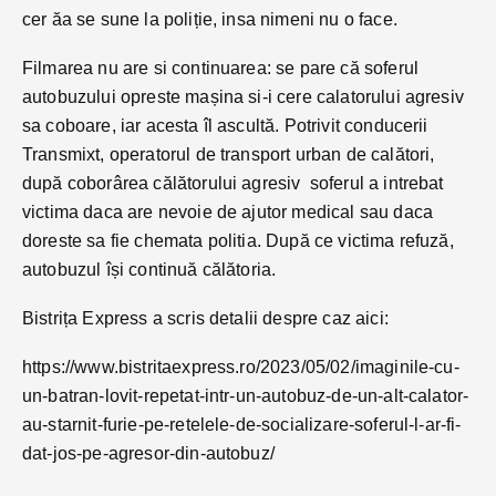
cer ăa se sune la poliție, insa nimeni nu o face.
Filmarea nu are si continuarea: se pare că soferul
autobuzului opreste mașina si-i cere calatorului agresiv
sa coboare, iar acesta îl ascultă. Potrivit conducerii
Transmixt, operatorul de transport urban de calători,
după coborârea călătorului agresiv soferul a intrebat
victima daca are nevoie de ajutor medical sau daca
doreste sa fie chemata politia. După ce victima refuză,
autobuzul își continuă călătoria.
Bistrița Express a scris detalii despre caz aici:
https://www.bistritaexpress.ro/2023/05/02/imaginile-cu-
un-batran-lovit-repetat-intr-un-autobuz-de-un-alt-calator-
au-starnit-furie-pe-retelele-de-socializare-soferul-l-ar-fi-
dat-jos-pe-agresor-din-autobuz/