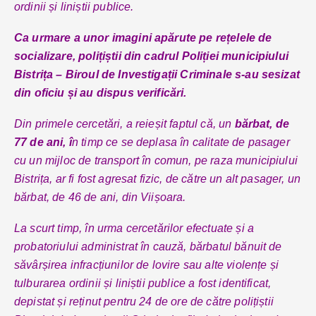
ordinii și liniștii publice.
Ca urmare a unor imagini apărute pe rețelele de
socializare, polițiștii din cadrul Poliției municipiului
Bistrița – Biroul de Investigații Criminale s-au sesizat
din oficiu și au dispus verificări.
Din primele cercetări, a reieșit faptul că, un
bărbat, de
77 de ani, î
n timp ce se deplasa în calitate de pasager
cu un mijloc de transport în comun, pe raza municipiului
Bistrița, ar fi fost agresat fizic, de către un alt pasager, un
bărbat, de 46 de ani, din Viișoara.
La scurt timp, în urma cercetărilor efectuate și a
probatoriului administrat în cauză, bărbatul bănuit de
săvârșirea infracțiunilor de lovire sau alte violențe și
tulburarea ordinii și liniștii publice a fost identificat,
depistat și reținut pentru 24 de ore de către polițiștii