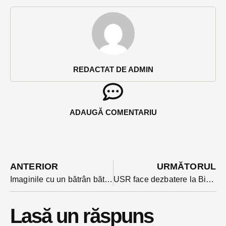
REDACTAT DE ADMIN
ADAUGĂ COMENTARIU
ANTERIOR
URMĂTORUL
Imaginile cu un bătrân bătut într-un autobuz de un alt călător au stârnit furie pe rețelele de socializare. Șoferul l-a dat jos pe agresor din autobuz. Poliția s-a autosesizat
USR face dezbatere la Bistrița pe legile educației . Participa trei parlamentari ai USR din grupul pentru educație
Lasă un răspuns