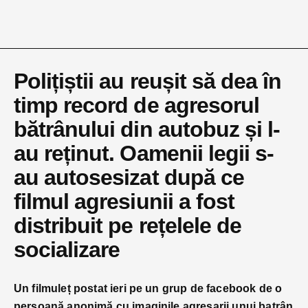
Polițiștii au reușit să dea în
timp record de agresorul
bătrânului din autobuz și l-
au reținut. Oamenii legii s-
au autosesizat după ce
filmul agresiunii a fost
distribuit pe rețelele de
socializare
Un filmuleț postat ieri pe un grup de facebook de o
persoană anonimă cu imaginile agresarii unui batrân