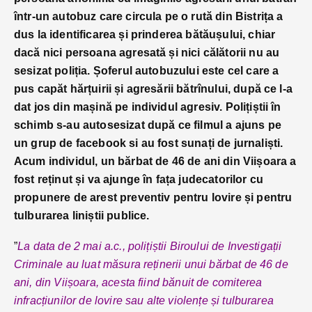
într-un autobuz care circula pe o rută din Bistrița a
dus la identificarea și prinderea bătăușului, chiar
dacă nici persoana agresată și nici călătorii nu au
sesizat poliția. Șoferul autobuzului este cel care a
pus capăt hărțuirii și agresării bătrînului, după ce l-a
dat jos din mașină pe individul agresiv. Polițiștii în
schimb s-au autosesizat după ce filmul a ajuns pe
un grup de facebook si au fost sunați de jurnaliști.
Acum individul, un bărbat de 46 de ani din Viișoara a
fost reținut și va ajunge în fața judecatorilor cu
propunere de arest preventiv pentru lovire și pentru
tulburarea liniștii publice.
”
La data de 2 mai a.c., polițiștii Biroului de Investigații
Criminale au luat măsura reținerii unui bărbat de 46 de
ani, din Viișoara, acesta fiind bănuit de comiterea
infracțiunilor de lovire sau alte violențe și tulburarea