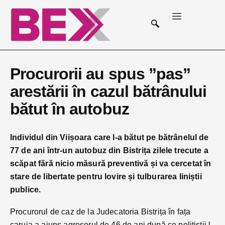
Procurorii au spus ”pas”
arestării în cazul bătrânului
bătut în autobuz
Individul din Viișoara care l-a bătut pe bătrânelul de
77 de ani într-un autobuz din Bistrița zilele trecute a
scăpat fără nicio măsură preventivă și va cercetat în
stare de libertate pentru lovire și tulburarea liniștii
publice.
Procurorul de caz de la Judecatoria Bistrița în fața
caruia a ajuns agresorul de 46 de ani după ce polițiștii l-