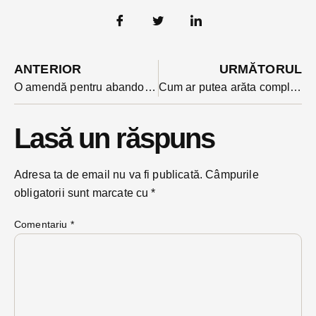
ANTERIOR
URMĂTORUL
O amendă pentru abandonul deșeurilor în natură te baga în faliment. Cat trebuie sa plăteasca un năsăudean surprins de camerele video că arunca sacii cu deseuri
Cum ar putea arăta complexul Sugălete după reabilitarea prin POR? Variante discutate cu arhitecți specialiști în regenerare urbană
Lasă un răspuns
Adresa ta de email nu va fi publicată.
Câmpurile
obligatorii sunt marcate cu
*
Comentariu
*