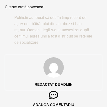
Citeste toată povestea:
Polițiștii au reușit să dea în timp record de
agresorul bătrânului din autobuz și l-au
reținut. Oamenii legii s-au autosesizat după
ce filmul agresiunii a fost distribuit pe rețelele
de socializare
REDACTAT DE ADMIN
ADAUGĂ COMENTARIU