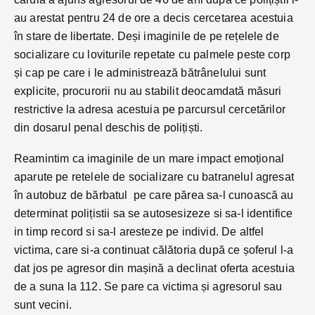
au arestat pentru 24 de ore a decis cercetarea acestuia
în stare de libertate. Deși imaginile de pe rețelele de
socializare cu loviturile repetate cu palmele peste corp
și cap pe care i le administrează bătrânelului sunt
explicite, procurorii nu au stabilit deocamdată măsuri
restrictive la adresa acestuia pe parcursul cercetărilor
din dosarul penal deschis de polițiști.
Reamintim ca imaginile de un mare impact emoțional
aparute pe retelele de socializare cu batranelul agresat
în autobuz de bărbatul pe care părea sa-l cunoască au
determinat polițistii sa se autosesizeze si sa-l identifice
in timp record si sa-l aresteze pe individ. De altfel
victima, care si-a continuat călătoria după ce șoferul l-a
dat jos pe agresor din mașină a declinat oferta acestuia
de a suna la 112. Se pare ca victima și agresorul sau
sunt vecini.