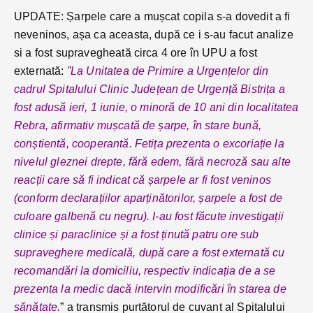
UPDATE: Șarpele care a mușcat copila s-a dovedit a fi
neveninos, așa ca aceasta, după ce i s-au facut analize
si a fost supravegheată circa 4 ore în UPU a fost
externată:
”La Unitatea de Primire a Urgențelor din
cadrul Spitalului Clinic Județean de Urgență Bistrița a
fost adusă ieri, 1 iunie, o minoră de 10 ani din localitatea
Rebra, afirmativ mușcată de șarpe, în stare bună,
conștientă, cooperantă. Fetița prezenta o excoriație la
nivelul gleznei drepte, fără edem, fără necroză sau alte
reacții care să fi indicat că șarpele ar fi fost veninos
(conform declarațiilor aparținătorilor, șarpele a fost de
culoare galbenă cu negru). I-au fost făcute investigații
clinice și paraclinice și a fost ținută patru ore sub
supraveghere medicală, după care a fost externată cu
recomandări la domiciliu, respectiv indicația de a se
prezenta la medic dacă intervin modificări în starea de
sănătate
.
” a transmis purtătorul de cuvant al Spitalului