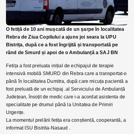
O fetiță de 10 ani mușcată de un șarpe în localitatea
Rebra de Ziua Copilului a ajuns joi seara la UPU
Bistrița, după ce a fost îngrijită și transportată pe
rând de Smurd și apoi de o Ambulanță a SAJ BN
Fetița a fost preluata inițial de echipajul de terapie
intensivă mobilă SMURD din Rebra care a transportat-o
până în localitatea Dumitra, după care micuța pacientă a
fost preluată de un echipaj .al Serviciului de Ambulanță
Județean, însoțit de medic care i-a acordat asistenta de
specialitate pe drumul până la Unitatea de Primiri
Urgențe.
La momentul prelării fetița era conștientă, cooperantă, a
informat ISU Bistrita-Nasaud .