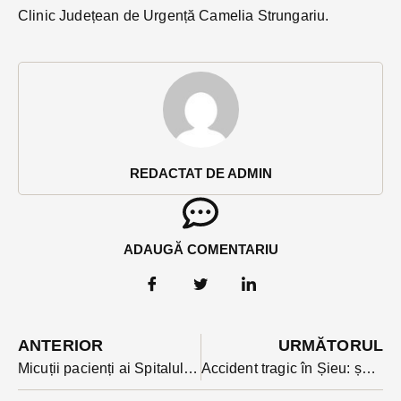
Clinic Județean de Urgență Camelia Strungariu.
REDACTAT DE ADMIN
ADAUGĂ COMENTARIU
ANTERIOR
URMĂTORUL
Micuții pacienți ai Spitalului Județean Bistrița-Năsăud -momente de bucurie de Ziua Copilului
Accident tragic în Șieu: șofer mort după ce s-a răsturnat cu mașina într-o râpă