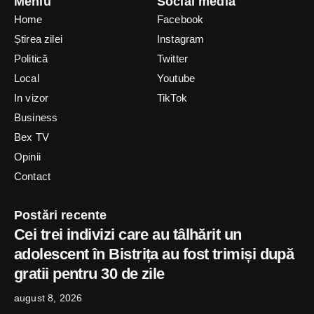
Meniu
Social media
Home
Facebook
Știrea zilei
Instagram
Politică
Twitter
Local
Youtube
In vizor
TikTok
Business
Bex TV
Opinii
Contact
Postări recente
Cei trei indivizi care au tâlhărit un
adolescent în Bistrița au fost trimiși după
gratii pentru 30 de zile
august 8, 2026