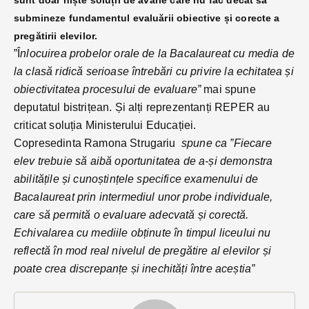
submineze fundamentul evaluării obiective și corecte a
pregătirii elevilor.
”Î
nlocuirea probelor orale de la Bacalaureat cu media de
la clasă ridică serioase întrebări cu privire la echitatea și
obiectivitatea procesului de evaluare”
mai spune
deputatul bistrițean. Și alți reprezentanți REPER au
criticat soluția Ministerului Educației.
Copresedinta Ramona Strugariu
spune ca ”Fiecare
elev trebuie să aibă oportunitatea de a-și demonstra
abilitățile și cunoștințele specifice examenului de
Bacalaureat prin intermediul unor probe individuale,
care să permită o evaluare adecvată și corectă.
Echivalarea cu mediile obținute în timpul liceului nu
reflectă în mod real nivelul de pregătire al elevilor și
poate crea discrepanțe și inechități între aceștia”