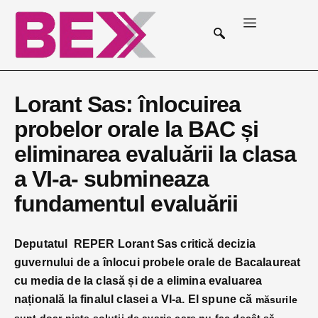
Lorant Sas: înlocuirea
probelor orale la BAC și
eliminarea evaluării la clasa
a VI-a- submineaza
fundamentul evaluării
Deputatul REPER Lorant Sas critică decizia
guvernului de a înlocui probele orale de Bacalaureat
cu media de la clasă și de a elimina evaluarea
națională la finalul clasei a VI-a. El spune că
măsurile
sunt doar niște soluții de avarie care nu fac decât să