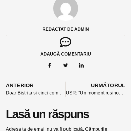
REDACTAT DE ADMIN
ADAUGĂ COMENTARIU
ANTERIOR
URMĂTORUL
Doar Bistrița și cinci comune din județ vor oferi locuitorilor bani pentru casarea rablelor. AFM a dat publicității lista UAT-urilor eligibile
USR: ”Un moment rușinos. Klaus Iohannis a numit mai mulți prim-miniștri de la PSD decât Ion Iliescu”
Lasă un răspuns
Adresa ta de email nu va fi publicată.
Câmpurile