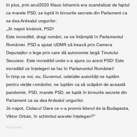
In plus, prin anul2020 Klaus Iohannis era scandalizat de faptul
ca marele PSD, se luptă în birourile secrete din Parlament ca
sa dea Ardealul ungurilor:
„Jó napot kívánok, PSD!
Este incredibil, dragi români, ce se întâmplă în Parlamentul
României. PSD a ajutat UDMR să treacă prin Camera
Deputaților o lege prin care dă autonomie largă Ținutului
Secuiesc. Este incredibil unde s-a ajuns cu acest PSD! Este
incredibil ce înțelegeri se fac în Parlamentul României!
În timp ce noi, eu, Guvernul, celelalte autorități ne luptăm
pentru viețile românilor, ne luptăm ca să scăpăm de această
pandemie, PSD, marele PSD, se luptă în birourile secrete din
Parlament ca sa dea Ardealul ungurilor.
Jó napot, Ciolacu! Oare ce v-a promis liderul de la Budapesta,
Viktor Orbán, în schimbul acestei înțelegeri?”
Răspunde