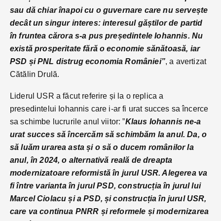
sau dă chiar înapoi cu o guvernare care nu servește
decât un singur interes: interesul găștilor de partid
în fruntea cărora s-a pus președintele Iohannis. Nu
există prosperitate fără o economie sănătoasă, iar
PSD și PNL distrug economia României”
, a avertizat
Cătălin Drulă.
Liderul USR a făcut referire și la o replica a
presedintelui Iohannis care i-ar fi urat succes sa încerce
sa schimbe lucrurile anul viitor: ”
Klaus Iohannis ne-a
urat succes să încercăm să schimbăm la anul. Da, o
să luăm urarea asta și o să o ducem românilor la
anul, în 2024, o alternativă reală de dreapta
modernizatoare reformistă în jurul USR. Alegerea va
fi între varianta în jurul PSD, construcția în jurul lui
Marcel Ciolacu și a PSD, și construcția în jurul USR,
care va continua PNRR și reformele și modernizarea