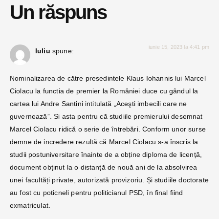
Un răspuns
iunie 15, 2023 la 4:41 pm
Iuliu
spune:
Nominalizarea de către presedintele Klaus Iohannis lui Marcel
Ciolacu la functia de premier la României duce cu gândul la
cartea lui Andre Santini intitulată „Aceşti imbecili care ne
guvernează”. Si asta pentru că studiile premierului desemnat
Marcel Ciolacu ridică o serie de întrebări. Conform unor surse
demne de incredere rezultă că Marcel Ciolacu s-a înscris la
studii postuniversitare înainte de a obține diploma de licență,
document obținut la o distanță de nouă ani de la absolvirea
unei facultăți private, autorizată provizoriu. Și studiile doctorate
au fost cu poticneli pentru politicianul PSD, în final fiind
exmatriculat.