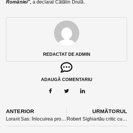
României”,
a declarat Cătălin Drulă.
REDACTAT DE ADMIN
ADAUGĂ COMENTARIU
ANTERIOR
URMĂTORUL
Lorant Sas: înlocuirea probelor orale la BAC și eliminarea evaluării la clasa a VI-a- submineaza fundamentul evaluării
Robert Sighiartău critic cu Ciucă la ședința liberalilor în care s-au votat noii miniștri: ”deciziile în partid se iau numai în grupul restrâns”