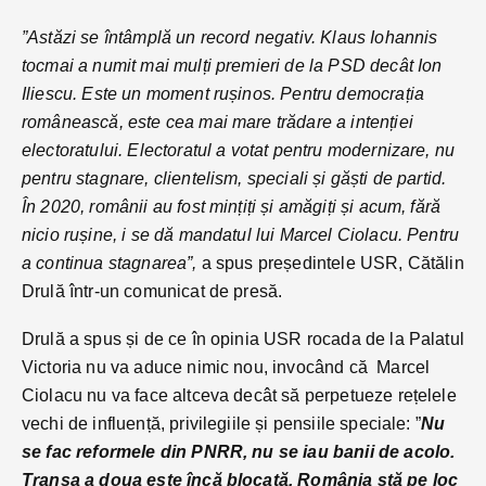
”Astăzi se întâmplă un record negativ. Klaus Iohannis
tocmai a numit mai mulți premieri de la PSD decât Ion
Iliescu. Este un moment rușinos. Pentru democrația
românească, este cea mai mare trădare a intenției
electoratului. Electoratul a votat pentru modernizare, nu
pentru stagnare, clientelism, speciali și găști de partid.
În 2020, românii au fost mințiți și amăgiți și acum, fără
nicio rușine, i se dă mandatul lui Marcel Ciolacu. Pentru
a continua stagnarea”,
a spus președintele USR, Cătălin
Drulă într-un comunicat de presă.
Drulă a spus și de ce în opinia USR rocada de la Palatul
Victoria nu va aduce nimic nou, invocând că Marcel
Ciolacu nu va face altceva decât să perpetueze rețelele
vechi de influență, privilegiile și pensiile speciale: ”
Nu
se fac reformele din PNRR, nu se iau banii de acolo.
Tranșa a doua este încă blocată. România stă pe loc