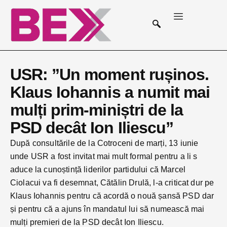
USR: ”Un moment rușinos.
Klaus Iohannis a numit mai
mulți prim-miniștri de la
PSD decât Ion Iliescu”
După consultările de la Cotroceni de marți, 13 iunie
unde USR a fost invitat mai mult formal pentru a li s
aduce la cunoștință liderilor partidului că Marcel
Ciolacui va fi desemnat, Cătălin Drulă, l-a criticat dur pe
Klaus Iohannis pentru că acordă o nouă șansă PSD dar
și pentru că a ajuns în mandatul lui să numească mai
mulți premieri de la PSD decât Ion Iliescu.