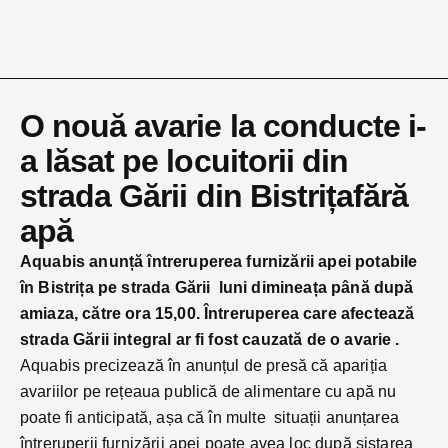
O nouă avarie la conducte i-
a lăsat pe locuitorii din
strada Gării din Bistrițafără
apă
Aquabis anunță întreruperea furnizării apei potabile
în Bistrița pe strada Gării luni dimineața până după
amiaza, către ora 15,00. Întreruperea care afectează
strada Gării integral ar fi fost cauzată de o avarie .
Aquabis precizează în anunțul de presă că apariția
avariilor pe rețeaua publică de alimentare cu apă nu
poate fi anticipată, așa că în multe situații anunțarea
întreruperii furnizării apei poate avea loc după sistarea