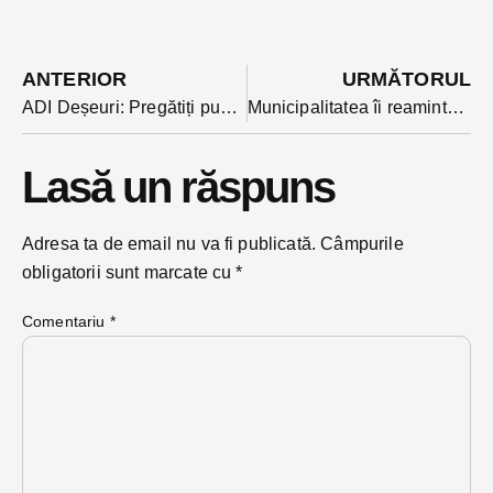
ANTERIOR
URMĂTORUL
ADI Deșeuri: Pregătiți pubela pentru plastic. Săptămâna aceasta e dedicată pubelei galbene la colectarea selectivă
Municipalitatea îi reamintește Poliției Rutiere că a avizat în urmă cu doi ani proiectul actualelor sensuri giratorii, cele cărora li se cere redimensionarea
Lasă un răspuns
Adresa ta de email nu va fi publicată.
Câmpurile
obligatorii sunt marcate cu
*
Comentariu
*